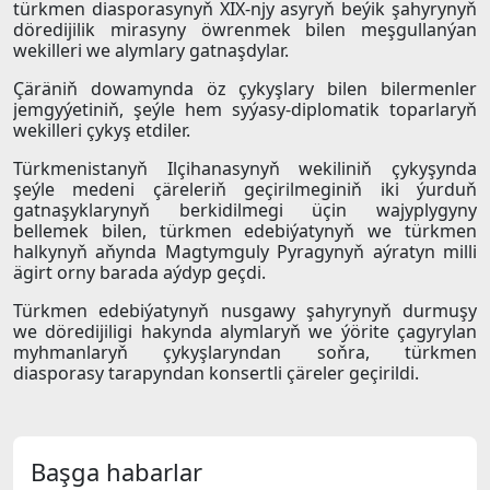
türkmen diasporasynyň XIX-njy asyryň beýik şahyrynyň
döredijilik mirasyny öwrenmek bilen meşgullanýan
wekilleri we alymlary gatnaşdylar.
Çäräniň dowamynda öz çykyşlary bilen bilermenler
jemgyýetiniň, şeýle hem syýasy-diplomatik toparlaryň
wekilleri çykyş etdiler.
Türkmenistanyň Ilçihanasynyň wekiliniň çykyşynda
şeýle medeni çäreleriň geçirilmeginiň iki ýurduň
gatnaşyklarynyň berkidilmegi üçin wajyplygyny
bellemek bilen, türkmen edebiýatynyň we türkmen
halkynyň aňynda Magtymguly Pyragynyň aýratyn milli
ägirt orny barada aýdyp geçdi.
Türkmen edebiýatynyň nusgawy şahyrynyň durmuşy
we döredijiligi hakynda alymlaryň we ýörite çagyrylan
myhmanlaryň çykyşlaryndan soňra, türkmen
diasporasy tarapyndan konsertli çäreler geçirildi.
Başga habarlar