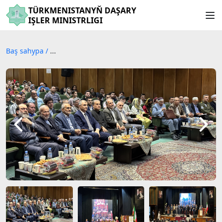
TÜRKMENISTANYŇ DAŞARY
IŞLER MINISTRLIGI
Baş sahypa
/
...