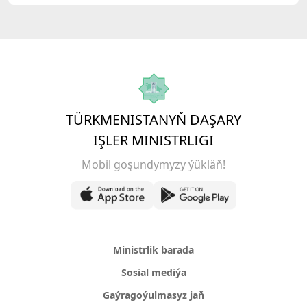
TÜRKMENISTANYŇ DAŞARY
IŞLER MINISTRLIGI
Mobil goşundymyzy ýükläň!
Ministrlik barada
Sosial mediýa
Gaýragoýulmasyz jaň