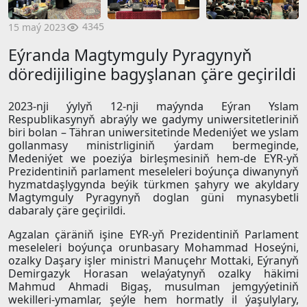
4345
15 maý 2023
Eýranda Magtymguly Pyragynyň
döredijiligine bagyşlanan çäre geçirildi
2023-nji ýylyň 12-nji maýynda Eýran Yslam
Respublikasynyň abraýly we gadymy uniwersitetleriniň
biri bolan – Tähran uniwersitetinde Medeniýet we yslam
gollanmasy ministrliginiň ýardam bermeginde,
Medeniýet we poeziýa birleşmesiniň hem-de EYR-yň
Prezidentiniň parlament meseleleri boýunça diwanynyň
hyzmatdaşlygynda beýik türkmen şahyry we akyldary
Magtymguly Pyragynyň doglan güni mynasybetli
dabaraly çäre geçirildi.
Agzalan çäräniň işine EYR-yň Prezidentiniň Parlament
meseleleri boýunça orunbasary Mohammad Hoseýni,
ozalky Daşary işler ministri Manuçehr Mottaki, Eýranyň
Demirgazyk Horasan welaýatynyň ozalky häkimi
Mahmud Ahmadi Bigaş, musulman jemgyýetiniň
wekilleri-ymamlar, şeýle hem hormatly il ýaşulylary,