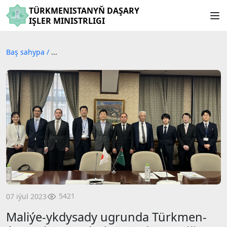
TÜRKMENISTANYŇ DAŞARY
IŞLER MINISTRLIGI
Baş sahypa
/
...
5421
07 iýul 2023
Maliýe-ykdysady ugrunda Türkmen-