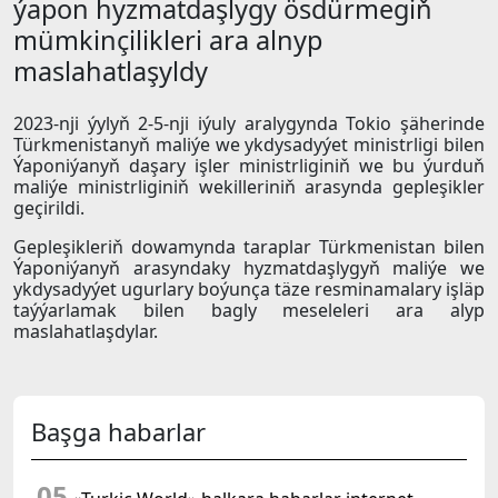
ýapon hyzmatdaşlygy ösdürmegiň
mümkinçilikleri ara alnyp
maslahatlaşyldy
2023-nji ýylyň 2-5-nji iýuly aralygynda Tokio şäherinde
Türkmenistanyň maliýe we ykdysadyýet ministrligi bilen
Ýaponiýanyň daşary işler ministrliginiň we bu ýurduň
maliýe ministrliginiň wekilleriniň arasynda gepleşikler
geçirildi.
Gepleşikleriň dowamynda taraplar Türkmenistan bilen
Ýaponiýanyň arasyndaky hyzmatdaşlygyň maliýe we
ykdysadyýet ugurlary boýunça täze resminamalary işläp
taýýarlamak bilen bagly meseleleri ara alyp
maslahatlaşdylar.
Başga habarlar
05