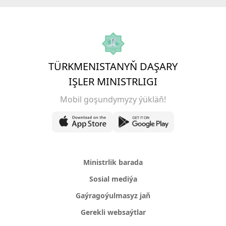
TÜRKMENISTANYŇ DAŞARY
IŞLER MINISTRLIGI
Mobil goşundymyzy ýükläň!
Ministrlik barada
Sosial mediýa
Gaýragoýulmasyz jaň
Gerekli websaýtlar