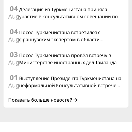
освещение подготовки и проведения
04
заседания Халк Маслахаты Туркменистана
Делегация из Туркменистана приняла
Aug
участие в консультативном совещании по
цифровому коридору CAREC в Исламабаде
04
Посол Туркменистана встретился с
Aug
французским экспертом в области
коневодства
03
Посол Туркменистана провёл встречу в
Aug
Министерстве иностранных дел Таиланда
01
Выступление Президента Туркменистана на
Aug
неформальной Консультативной встрече
глав государств Центральной Азии и
Азербайджанской Республики
Показать больше новостей