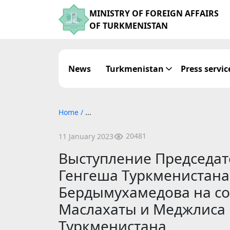
MINISTRY OF FOREIGN AFFAIRS
OF TURKMENISTAN
News
Turkmenistan
Press servic
Home
/
...
20481
11 January 2023
Выступление Председат
Генгеша Туркменистана
Бердымухамедова на со
Маслахаты и Меджлиса
Туркменистана