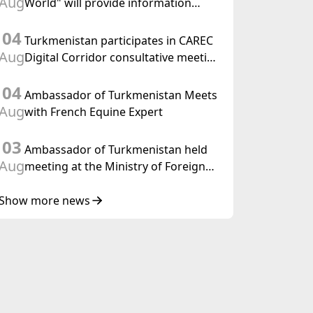
Aug
World" will provide information
held in Baku
coverage of the preparations for and
04
the holding of the meeting of the
Turkmenistan participates in CAREC
Halk Maslahaty of Turkmenistan
Aug
Digital Corridor consultative meeting
in Islamabad
04
Ambassador of Turkmenistan Meets
Aug
with French Equine Expert
03
Ambassador of Turkmenistan held
Aug
meeting at the Ministry of Foreign
Affairs of Thailand
Show more news