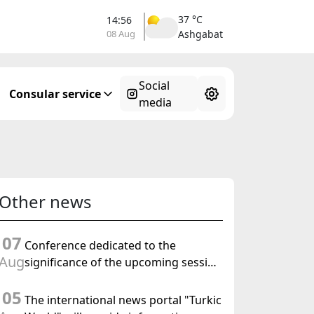
37 °C
14:56
08 Aug
Ashgabat
Social
Consular service
media
Other news
07
Conference dedicated to the
Aug
significance of the upcoming session
of the Halk Maslahaty of
05
Turkmenistan and the UN resolution
The international news portal "Turkic
"Year of International Law, 2028" was