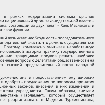
, в рамках модернизации системы органов
ли национальный орган законодательной власти –
на, состоящий из двух палат – Халк Маслахаты и
т свои функции.
ций возникает необходимость последовательного
онодательной власти, что должно осуществляться
. Поэтому, комплексно учитывая наработанную
оговековой истории практику государственного
ородными традициями предков решать наиболее
военные вопросы с делегатами общественности на
ать высший представительный орган народной
Туркменистана и предоставлением ему широких
ь и одобрять предложения по вопросам принятия
уционных законов, внесения в них изменений и
енгеша упраздняется. Таким образом, считаем
нистана (Парламент), который осуществляет
не, реорганизовать в Меджлис Туркменистана,