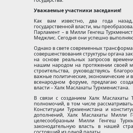
государства.
Уважаемые участники заседания!
Как вам известно, два года назад
государственной власти, мы преобразова
Парламент – в Милли Генгеш Туркмениста
Меджлис. Сегодня они успешно выполняю
Однако в свете современных трансформа
совершенствования структуры органа зак
на основе реальных запросов времени
нашим народом на протяжении своей мн
строительства, руководствуясь благ
важные политические, экономические и 
всенародном форуме, предлагаю созд
власти – Халк Маслахаты Туркменистана.
В связи с созданием Халк Маслахаты 
полномочий, в том числе рассматриват
Конституции Туркменистана и констит
дополнений, Халк Маслахаты Милли Г
целесообразным Милли Генгеш Туркме
законодательную власть в нашей стра
состоящий из одной палаты.