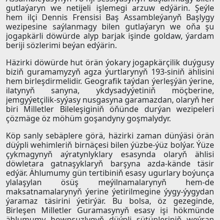
gutlaýaryn we netijeli işlemegi arzuw edýärin. Şeýle
hem ilçi Dennis Frensisi Baş Assambleýanyň Başlygy
wezipesine saýlanmagy bilen gutlaýaryn we oňa şu
jogapkärli döwürde alyp barjak işinde goldaw, ýardam
beriji sözlerimi beýan edýärin.
Häzirki döwürde hut örän ýokary jogapkärçilik duýgusy
biziň guramamyzyň agza ýurtlarynyň 193-siniň ählisini
hem birleşdirmelidir. Geografik taýdan ýerleşýän ýerine,
ilatynyň sanyna, ykdysadyýetiniň möçberine,
jemgyýetçilik-syýasy nusgasyna garamazdan, olaryň her
biri Milletler Bileleşiginiň öňünde durýan wezipeleri
çözmäge öz möhüm goşandyny goşmalydyr.
Köp sanly sebäplere görä, häzirki zaman dünýäsi örän
düýpli wehimleriň birnäçesi bilen ýüzbe-ýüz bolýar. Ýüze
çykmagynyň aýratynlyklary esasynda olaryň ählisi
döwletara gatnaşyklaryň barşyna azda-kände täsir
edýär. Ählumumy gün tertibiniň esasy ugurlary boýunça
ylalaşylan ösüş meýilnamalarynyň hem-de
maksatnamalarynyň ýerine ýetirilmegine ýygy-ýygydan
ýaramaz täsirini ýetirýär. Bu bolsa, öz gezeginde,
Birleşen Milletler Guramasynyň esasy işi hökmünde
ählumumy howpsuzlygyň düýpli sütünleriniň weýran