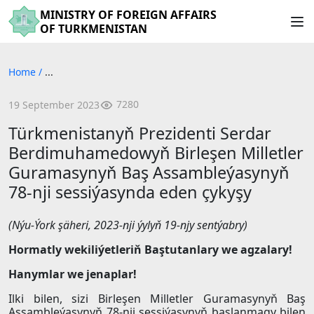
MINISTRY OF FOREIGN AFFAIRS
OF TURKMENISTAN
Home
/
...
7280
19 September 2023
Türkmenistanyň Prezidenti Serdar
Berdimuhamedowyň Birleşen Milletler
Guramasynyň Baş Assambleýasynyň
78-nji sessiýasynda eden çykyşy
(Nýu-Ýork şäheri, 2023-nji ýylyň 19-njy sentýabry)
Hormatly wekiliýetleriň Baştutanlary we agzalary!
Hanymlar we jenaplar!
Ilki bilen, sizi Birleşen Milletler Guramasynyň Baş
Assambleýasynyň 78-nji sessiýasynyň başlanmagy bilen