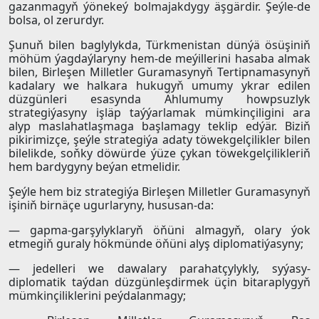
gazanmagyň ýönekeý bolmajakdygy äşgärdir. Şeýle-de
bolsa, ol zerurdyr.
Şunuň bilen baglylykda, Türkmenistan dünýä ösüşiniň
möhüm ýagdaýlaryny hem-de meýillerini hasaba almak
bilen, Birleşen Milletler Guramasynyň Tertipnamasynyň
kadalary we halkara hukugyň umumy ykrar edilen
düzgünleri esasynda Ählumumy howpsuzlyk
strategiýasyny işläp taýýarlamak mümkinçiligini ara
alyp maslahatlaşmaga başlamagy teklip edýär. Biziň
pikirimizçe, şeýle strategiýa adaty töwekgelçilikler bilen
bilelikde, soňky döwürde ýüze çykan töwekgelçilikleriň
hem bardygyny beýan etmelidir.
Şeýle hem biz strategiýa Birleşen Milletler Guramasynyň
işiniň birnäçe ugurlaryny, hususan-da:
— gapma-garşylyklaryň öňüni almagyň, olary ýok
etmegiň guraly hökmünde öňüni alyş diplomatiýasyny;
— jedelleri we dawalary parahatçylykly, syýasy-
diplomatik taýdan düzgünleşdirmek üçin bitaraplygyň
mümkinçiliklerini peýdalanmagy;