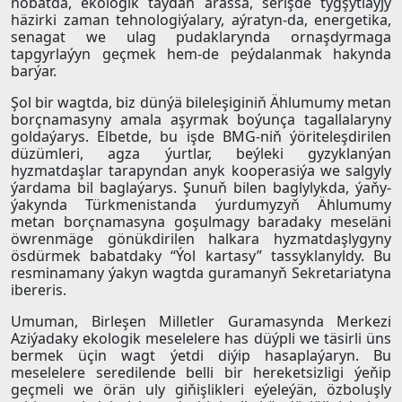
nobatda, ekologik taýdan arassa, serişde tygşytlaýjy
häzirki zaman tehnologiýalary, aýratyn-da, energetika,
senagat we ulag pudaklarynda ornaşdyrmaga
tapgyrlaýyn geçmek hem-de peýdalanmak hakynda
barýar.
Şol bir wagtda, biz dünýä bileleşiginiň Ählumumy metan
borçnamasyny amala aşyrmak boýunça tagallalaryny
goldaýarys. Elbetde, bu işde BMG-niň ýöriteleşdirilen
düzümleri, agza ýurtlar, beýleki gyzyklanýan
hyzmatdaşlar tarapyndan anyk kooperasiýa we salgyly
ýardama bil baglaýarys. Şunuň bilen baglylykda, ýaňy-
ýakynda Türkmenistanda ýurdumyzyň Ählumumy
metan borçnamasyna goşulmagy baradaky meseläni
öwrenmäge gönükdirilen halkara hyzmatdaşlygyny
ösdürmek babatdaky “Ýol kartasy” tassyklanyldy. Bu
resminamany ýakyn wagtda guramanyň Sekretariatyna
ibereris.
Umuman, Birleşen Milletler Guramasynda Merkezi
Aziýadaky ekologik meselelere has düýpli we täsirli üns
bermek üçin wagt ýetdi diýip hasaplaýaryn. Bu
meselelere seredilende belli bir hereketsizligi ýeňip
geçmeli we örän uly giňişlikleri eýeleýän, özboluşly