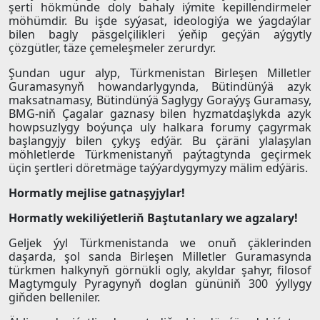
şerti hökmünde doly bahaly iýmite kepillendirmeler
möhümdir. Bu işde syýasat, ideologiýa we ýagdaýlar
bilen bagly päsgelçilikleri ýeňip geçýän aýgytly
çözgütler, täze çemeleşmeler zerurdyr.
Şundan ugur alyp, Türkmenistan Birleşen Milletler
Guramasynyň howandarlygynda, Bütindünýä azyk
maksatnamasy, Bütindünýä Saglygy Goraýyş Guramasy,
BMG-niň Çagalar gaznasy bilen hyzmatdaşlykda azyk
howpsuzlygy boýunça uly halkara forumy çagyrmak
başlangyjy bilen çykyş edýär. Bu çäräni ylalaşylan
möhletlerde Türkmenistanyň paýtagtynda geçirmek
üçin şertleri döretmäge taýýardygymyzy mälim edýäris.
Hormatly mejlise gatnaşyjylar!
Hormatly wekiliýetleriň Baştutanlary we agzalary!
Geljek ýyl Türkmenistanda we onuň çäklerinden
daşarda, şol sanda Birleşen Milletler Guramasynda
türkmen halkynyň görnükli ogly, akyldar şahyr, filosof
Magtymguly Pyragynyň doglan gününiň 300 ýyllygy
giňden belleniler.