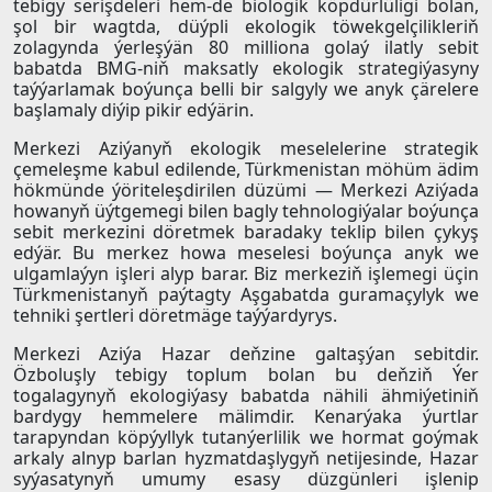
tebigy serişdeleri hem-de biologik köpdürlüligi bolan,
şol bir wagtda, düýpli ekologik töwekgelçilikleriň
zolagynda ýerleşýän 80 milliona golaý ilatly sebit
babatda BMG-niň maksatly ekologik strategiýasyny
taýýarlamak boýunça belli bir salgyly we anyk çärelere
başlamaly diýip pikir edýärin.
Merkezi Aziýanyň ekologik meselelerine strategik
çemeleşme kabul edilende, Türkmenistan möhüm ädim
hökmünde ýöriteleşdirilen düzümi — Merkezi Aziýada
howanyň üýtgemegi bilen bagly tehnologiýalar boýunça
sebit merkezini döretmek baradaky teklip bilen çykyş
edýär. Bu merkez howa meselesi boýunça anyk we
ulgamlaýyn işleri alyp barar. Biz merkeziň işlemegi üçin
Türkmenistanyň paýtagty Aşgabatda guramaçylyk we
tehniki şertleri döretmäge taýýardyrys.
Merkezi Aziýa Hazar deňzine galtaşýan sebitdir.
Özboluşly tebigy toplum bolan bu deňziň Ýer
togalagynyň ekologiýasy babatda nähili ähmiýetiniň
bardygy hemmelere mälimdir. Kenarýaka ýurtlar
tarapyndan köpýyllyk tutanýerlilik we hormat goýmak
arkaly alnyp barlan hyzmatdaşlygyň netijesinde, Hazar
syýasatynyň umumy esasy düzgünleri işlenip