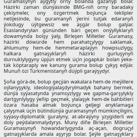
Guramasynyň aýgytly orny bolanda gazanyp bolar.
Häzirki zaman dünýäsinde BMG-niň orny baradaky
çekişmeler, ony özgertmek boýunça teklipler
netijesinde, bu guramanyň ýerini tutjak edaranyň
ýokdugy üýtgewsiz we äşgär bolup galýar.
Esaslandyrylan gününden bäri geçen onýyllyklaryň
dowamynda bolşy ýaly, Birleşen Milletler Guramasy,
häzirki döwürde hem parahatçylygy saklamak,
ählumumy hem-de hemmetaraplaýyn howpsuzlygy,
halkara gatnaşyklaryň häzirki gurluşynyň
durnuklylygyny üpjün etmek üçin jogapkär bolan ýeke-
täk köptaraply we kanuny gurama bolup çykyş edýär.
Munuň özi Türkmenistanyň düýpli garaýşydyr.
Şoňa görä-de, bolup geçýän wakalara hem-de meýillere
oýlanyşykly, ideologiýalaşdyrylmadyk bahany bermek,
dünýä syýasatynda ynamsyzlygy we gapma-garşylykly
dartgynlylygy ýeňip geçmek, ylalaşyk hem-de bähbitleri
özara hasaba almak boýunça geljegi anyklamaga
çalyşmak üçin bütindünýä guramasynyň mümkinçiligini,
syýasy-diplomatik guralyny, at-abraýyny yzygiderli we
doly peýdalanmalydyrys. Muny diňe Birleşen Milletler
Guramasynyň howandarlygynda aç-açan, dogruçyl
gatnaşyklarda amala aşyryp bolar. Şeýle gatnaşyklary