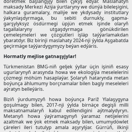
döretmek başlangyjy bilen çykyş edýär. Maslahatyň
maksady Merkezi Aziýa ýurtlaryny we dünýä bileleşigini,
halkara guramalary, maliýe we ykdysady institutlary
ýakynlaşdyrmaga, bu sebiti durnukly, gapma-
garşylyksyz ösdürmegi üpjün etmek işinde olaryň
tagallalaryny utgaşdyrmaga gönükdirilen
çemeleşmeleri we çözgütleri işläp taýýarlamakdan
ybaratdyr. Biz birinji maslahaty 2024-nji ýylda Aşgabatda
geçirmäge taýýardygymyzy beýan edýäris.
Hormatly mejlise gatnaşyjylar!
Türkmenistan BMG-niň geljek ýyllar üçin işiniň esasy
ugurlarynyň arasynda howa we ekologiýa meselelerini
çözmegi möhüm hasaplaýar. Şolaryň hatarynda metan
boýunça ählumumy borçnamalar bilen bagly meseleleri
aýratyn belleýäris.
Biziň ýurdumyzyň howa boýunça Pariž Ylalaşygyna
goşulmagy bilen, 2017-nji ýylda birnäçe degişli milli
maksatnamalaryň kabul edilendigini aýtmalydyryn.
Metanyň howa ýaýramagynyň ýaramaz netijelerini
azaltmak we ýok etmek maksady bilen, umumydöwlet
çäreleri ileri tutulyp amala aşyrylýar. Gürrüň, ilkinji