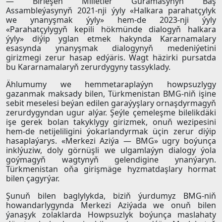
— Birleşen Milletler Guramasynyň Baş
Assambleýasynyň 2021-nji ýyly «Halkara parahatçylyk
we ynanyşmak ýyly» hem-de 2023-nji ýyly
«Parahatçylygyň kepili hökmünde dialogyň halkara
ýyly» diýip yglan etmek hakynda Kararnamalary
esasynda ynanyşmak dialogynyň medeniýetini
girizmegi zerur hasap edýäris. Wagt häzirki pursatda
bu Kararnamalaryň zerurdygyny tassyklady.
Ählumumy we hemmetaraplaýyn howpsuzlygy
gazanmak maksady bilen, Türkmenistan BMG-niň işine
sebit meselesi beýan edilen garaýyşlary ornaşdyrmagyň
zerurdygyndan ugur alýar. Şeýle çemeleşme bilelikdäki
işe gerek bolan takyklygy girizmek, onuň wezipesini
hem-de netijeliligini ýokarlandyrmak üçin zerur diýip
hasaplaýarys. «Merkezi Aziýa — BMG» ugry boýunça
inklýuziw, doly görnüşli we ulgamlaýyn dialogy ýola
goýmagyň wagtynyň gelendigine ynanýaryn.
Türkmenistan oňa girişmäge hyzmatdaşlary hormat
bilen çagyrýar.
Şunuň bilen baglylykda, biziň ýurdumyz BMG-niň
howandarlygynda Merkezi Aziýada we onuň bilen
ýanaşyk zolaklarda Howpsuzlyk boýunça maslahaty