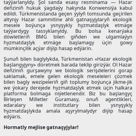
taýýarlanyldy. Şol sanda esasy resminama — Hazar
deňziniň hukuk ýagdaýy hakynda Konwensiýa kabul
edildi. Türkmenistanda geçen ýylyň tomsunda geçirilen
altynjy Hazar sammitine ähli gatnaşyjylaryň ekologik
mesele boýunça ysnyşykly hyzmatdaşlyk etmäge
taýýardygy tassyklanyldy. Bu bolsa kenarýaka
döwletleriň BMG bilen giňden we ulgamlaýyn
hyzmatdaşlyk etmäge başlamagy üçin gowy
mümkinçilik açýar diýip hasap edýärin.
Şunuň bilen baglylykda, Türkmenistan «Hazar ekologik
başlangyjyny» döretmek barada teklip girizýär. Ol Hazar
deňziniň gurşawyny we biologik serişdelerini gorap
saklamak, emele gelen ekologik meseleleri çözmek
bilen bagly wezipeleriň giň toplumy boýunça jikme-jik
we ýokary derejede hyzmatdaşlyk etmek üçin halkara
platforma bolmaga niýetlenendir. Biz bu başlangyç
Birleşen Milletler Guramasy, onuň agentlikleri,
edaralary we institutlary bilen ysnyşykly
hyzmatdaşlykda amala aşyrylmalydyr diýip hasap
edýäris.
Hormatly mejlise gatnaşyjylar!