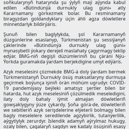
soňkularynyň hatarynda şu ýylyň maý aýynda kabul
edilen «Bütindünýä durnukly ulag güni» atly
Kararnamany görkezmek bolar. Bu resminamany
biragyzdan goldandyklary üçin ähli agza döwletlere
minnetdarlyk bildirýäris.
Şunuň bilen baglylykda, şol Kararnamanyň
düzgünlerine esaslanyp, Türkmenistan şu sessiýanyň
çäklerinde «Bütindünýä durnukly ulag güni»
mynasybetli ýokary derejeli maslahaty çagyrmagy teklip
edýär. BMG-niň degişli düzümleriniň bu çäräni Nýu-
Ýorkda guramakda ýardam berjekdigine umyt edýäris.
Azyk meselesini çözmekde BMG-ä doly ýardam bermek
Türkmenistanyň Durnukly ösüş maksatlaryny durmuşa
geçirmek boýunça işiniň örän möhüm ugrudyr. СOVID-
19 pandemiýasy beýleki amatsyz şertler bilen bir
hatarda, hut azyk meselesiniň çözülmedik meseledigini,
ilaty doly bahaly iýmit almaýan döwletleriň
gowşaklygyny ýüze çykardy. Şoňa görä-de, döwletleriň
we sebitleriň azyk serişdelerine elýeterli bolmagy bilen
bagly meselelere seredilende agzybirlik, tutanýerlilik,
aýgytlylyk zerurdyr. Islendik adamyň aýrylmaz hukugy,
ozaly bilen, çagalaryň sagdyn we kadaly ösüşiniň esasy