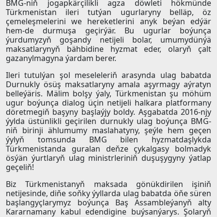
BMG-niň jogapkärçilikli agza döwleti hökmünde
Türkmenistan ileri tutýan ugurlaryny belläp, öz
çemeleşmelerini we hereketlerini anyk beýan edýär
hem-de durmuşa geçirýär. Bu ugurlar boýunça
ýurdumyzyň goşandy netijeli bolar, umumydünýä
maksatlarynyň bähbidine hyzmat eder, olaryň çalt
gazanylmagyna ýardam berer.
Ileri tutulýan şol meseleleriň arasynda ulag babatda
Durnukly ösüş maksatlaryny amala aşyrmagy aýratyn
belleýäris. Mälim bolşy ýaly, Türkmenistan şu möhüm
ugur boýunça dialog üçin netijeli halkara platformany
döretmegiň başyny başlaýjy boldy. Aşgabatda 2016-njy
ýylda üstünlikli geçirilen durnukly ulag boýunça BMG-
niň birinji ählumumy maslahatyny, şeýle hem geçen
ýylyň tomsunda BMG bilen hyzmatdaşlykda
Türkmenistanda guralan deňze çykalgasy bolmadyk
ösýän ýurtlaryň ulag ministrleriniň duşuşygyny ýatlap
geçeliň!
Biz Türkmenistanyň maksada gönükdirilen işiniň
netijesinde, diňe soňky ýyllarda ulag babatda öňe süren
başlangyçlarymyz boýunça Baş Assambleýanyň alty
Kararnamany kabul edendigine buýsanýarys. Şolaryň