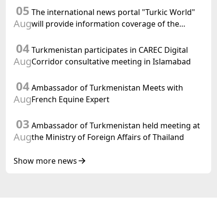
05
of International Law, 2028" was held in Baku
The international news portal "Turkic World"
Aug
will provide information coverage of the
preparations for and the holding of the
04
meeting of the Halk Maslahaty of
Turkmenistan participates in CAREC Digital
Turkmenistan
Aug
Corridor consultative meeting in Islamabad
04
Ambassador of Turkmenistan Meets with
Aug
French Equine Expert
03
Ambassador of Turkmenistan held meeting at
Aug
the Ministry of Foreign Affairs of Thailand
Show more news