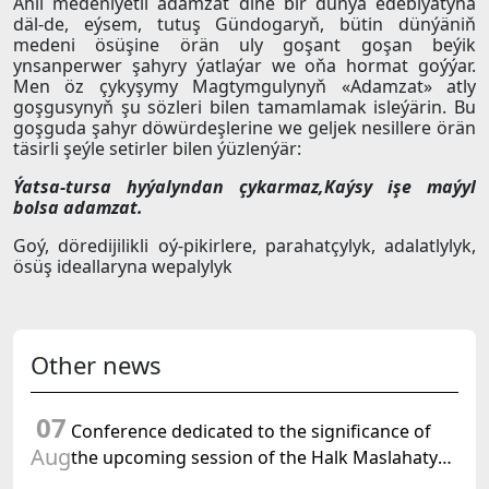
Ähli medeniýetli adamzat diňe bir dünýä edebiýatyna
däl-de, eýsem, tutuş Gündogaryň, bütin dünýäniň
medeni ösüşine örän uly goşant goşan beýik
ynsanperwer şahyry ýatlaýar we oňa hormat goýýar.
Men öz çykyşymy Magtymgulynyň «Adamzat» atly
goşgusynyň şu sözleri bilen tamamlamak isleýärin. Bu
goşguda şahyr döwürdeşlerine we geljek nesillere örän
täsirli şeýle setirler bilen ýüzlenýär:
Ýatsa-tursa hyýalyndan çykarmaz,Kaýsy işe maýyl
bolsa adamzat.
Goý, döredijilikli oý-pikirlere, parahatçylyk, adalatlylyk,
ösüş ideallaryna wepalylyk
Other news
07
Conference dedicated to the significance of
Aug
the upcoming session of the Halk Maslahaty
of Turkmenistan and the UN resolution "Year