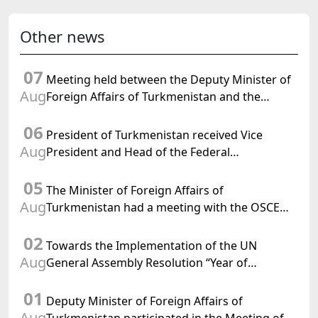
Other news
07
Meeting held between the Deputy Minister of
Aug
Foreign Affairs of Turkmenistan and the
Chargé d'Affaires a.i. of the United States to
06
Turkmenistan
President of Turkmenistan received Vice
Aug
President and Head of the Federal
Department of Foreign Affairs of the Swiss
05
Confederation
The Minister of Foreign Affairs of
Aug
Turkmenistan had a meeting with the OSCE
Chairman-in-Office
02
Towards the Implementation of the UN
Aug
General Assembly Resolution “Year of
International Law, 2028,” Initiated by
01
Turkmenistan
Deputy Minister of Foreign Affairs of
Aug