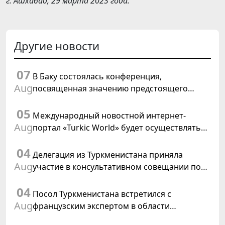
г. Ашхабад, 29 марта 2023 года.
Другие новости
07
В Баку состоялась конференция,
Aug
посвященная значению предстоящего
заседания Халк Маслахаты Туркменистана и
05
резолюции ООН «Год международного
Международный новостной интернет-
права, 2028»
Aug
портал «Turkic World» будет осуществлять
освещение подготовки и проведения
04
заседания Халк Маслахаты Туркменистана
Делегация из Туркменистана приняла
Aug
участие в консультативном совещании по
цифровому коридору CAREC в Исламабаде
04
Посол Туркменистана встретился с
Aug
французским экспертом в области
коневодства