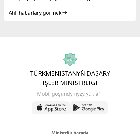
Respublikasynyň döwlet Baştutanlarynyň
resmi däl konsultatiw duşuşygyna gatnaşdy
Ähli habarlary görmek
TÜRKMENISTANYŇ DAŞARY
IŞLER MINISTRLIGI
Mobil goşundymyzy ýükläň!
Ministrlik barada