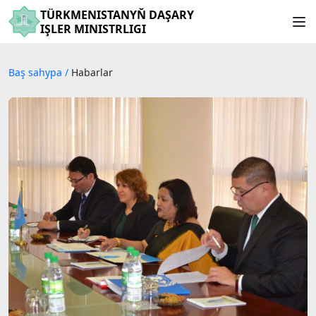
TÜRKMENISTANYŇ DAŞARY
IŞLER MINISTRLIGI
Baş sahypa
/
Habarlar