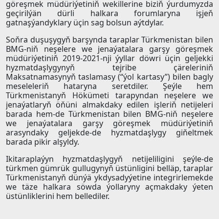
göreşmek müdüriýetiniň wekillerine biziň ýurdumyzda
geçirilýän dürli halkara forumlaryna işjeň
gatnaşýandyklary üçin sag bolsun aýtdylar.
Soňra duşuşygyň barşynda taraplar Türkmenistan bilen
BMG-niň neşelere we jenaýatalara garşy göreşmek
müdüriýetiniň 2019-2021-nji ýyllar döwri üçin geljekki
hyzmatdaşlygynyň tejribe çäreleriniň
Maksatnamasynyň taslamasy (“ýol kartasy”) bilen bagly
meseleleriň hataryna seretdiler. Şeýle hem
Türkmenistanyň Hökümeti tarapyndan neşelere we
jenaýatlaryň öňüni almakdaky edilen işleriň netijeleri
barada hem-de Türkmenistan bilen BMG-niň neşelere
we jenaýatalara garşy göreşmek müdüriýetiniň
arasyndaky geljekde-de hyzmatdaşlygy giňeltmek
barada pikir alşyldy.
Ikitaraplaýyn hyzmatdaşlygyň netijeliligini şeýle-de
türkmen gümrük gullugynyň üstünligini belläp, taraplar
Türkmenistanyň dünýä ykdysadyýetinе integrirlemekde
we täze halkara söwda ýollaryny açmakdaky ýeten
üstünliklerini hem bellediler.