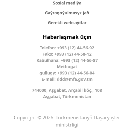
Sosial mediýa
Gaýragoýulmasyz jaň
Gerekli websaýtlar
Habarlaşmak üçin
Telefon: +993 (12) 44-56-92
Faks: +993 (12) 44-58-12
Kabulhana: +993 (12) 44-56-87
Metbugat
gullugy: +993 (12) 44-56-04
E-mail:
ddd@mfa.gov.tm
744000, Aşgabat, Arçabil köç., 108
Aşgabat, Türkmenistan
Copyright © 2026. Türkmenistanyň Daşary işler
ministrligi