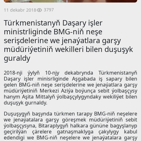
3797
11 dekabr 2018
Türkmenistanyň Daşary işler
ministrliginde BMG-niň neşe
serişdelerine we jenaýatlara garşy
müdüriýetiniň wekilleri bilen duşuşyk
guraldy
2018-nji ýylyň 10-njy dekabrynda Türkmenistanyň
Daşary işler minisrliginde Aşgabada iş sapary bilen
gelen BMG-niň neşe serişdelerine we jenaýatlara garşy
müdüriýetiniň Merkezi Aziýa boýunça sebit ýolbaşçysy
hanym Aşita Mittalyň ýolbaşçylygyndaky wekiliýet bilen
duşuşyk gurnaldy.
Duşuşygyň başynda türkmen tarapy BMG-niň neşelere
we jenaýatalara garşy göreşmek müdüriýetiniň sebit
ýolbaşçysyna, Bitaraplygyň halkara gününe bagyşlanyp
geçirilýän çärelere gatnaşmaklyga çakylygy kabul
edendigi we BMG-niň neşelere we jenaýatalara garşy