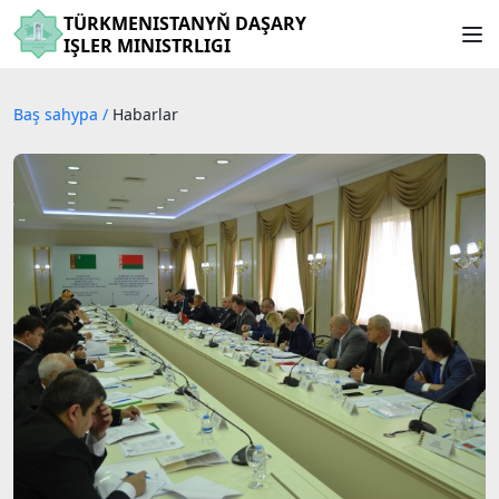
TÜRKMENISTANYŇ DAŞARY
IŞLER MINISTRLIGI
Baş sahypa
/
Habarlar