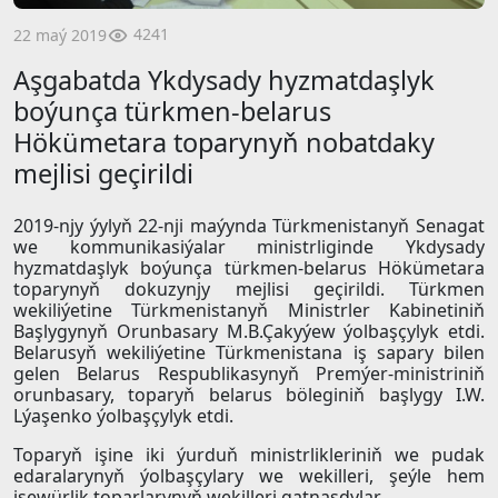
4241
22 maý 2019
Aşgabatda Ykdysady hyzmatdaşlyk
boýunça türkmen-belarus
Hökümetara toparynyň nobatdaky
mejlisi geçirildi
2019-njy ýylyň 22-nji maýynda Türkmenistanyň Senagat
we kommunikasiýalar ministrliginde Ykdysady
hyzmatdaşlyk boýunça türkmen-belarus Hökümetara
toparynyň dokuzynjy mejlisi geçirildi. Türkmen
wekiliýetine Türkmenistanyň Ministrler Kabinetiniň
Başlygynyň Orunbasary M.B.Çakyýew ýolbaşçylyk etdi.
Belarusyň wekiliýetine Türkmenistana iş sapary bilen
gelen Belarus Respublikasynyň Premýer-ministriniň
orunbasary, toparyň belarus böleginiň başlygy I.W.
Lýaşenko ýolbaşçylyk etdi.
Toparyň işine iki ýurduň ministrlikleriniň we pudak
edaralarynyň ýolbaşçylary we wekilleri, şeýle hem
işewürlik toparlarynyň wekilleri gatnaşdylar.