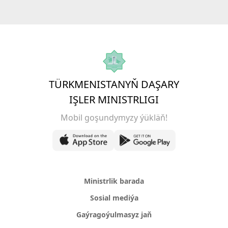
TÜRKMENISTANYŇ DAŞARY
IŞLER MINISTRLIGI
Mobil goşundymyzy ýükläň!
Ministrlik barada
Sosial mediýa
Gaýragoýulmasyz jaň