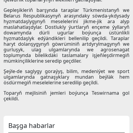
Gepleşikleriň barşynda taraplar Türkmenistanyň we
Belarus Respublikasynyň arasyndaky söwda-ykdysady
hyzmatdaşlygynyň meselelerini jikme-jik ara alyp
maslahatlaşdylar. Dostlukly ýurtlaryň ençeme ýyllaryň
dowamynda dürli ugurlar boýunça üstünlikli
hyzmatdaşlyk edýändikleri bellenilip geçildi. Taraplar
haryt dolanşygynyň göwrüminiň artdyrylmagynyň we
gurluşyk, ulag ulgamlarynda we agrosenagat
toplumynda bilelikdäki taslamalary işjeňleşdirmegiň
mümkinçiliklerine seredip geçdiler.
Şeýle-de saglygy goraýyş, bilim, medeniýet we sport
ulgamlarynda gatnaşyklary mundan beýläk hem
ösdürmegiň meselelerine seredilip geçildi.
Toparyň mejlisiniň jemleri boýunça Teswirnama gol
çekildi.
Başga habarlar