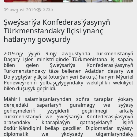
3235
09 awgust 2019
Şweýsariýa Konfederasiýasynyň
Türkmenstandaky Ilçisi ynanç
hatlaryny gowşurdy
2019-njy ýylyň 9-njy awgustynda Türkmenistanyň
Daşary işler ministrliginde Türkmenistana iş sapary
bilen gelen Şweýsariýa Konfederasiýasynyň
Türkmenstandaky täze bellenen Adatdan daşary we
Doly ygtyýarly Ilçisi (oturýan ýeri Baku ş.) hanym Mýuriel
Peneweýreniň ýolbaşçylygyndaky wekilçilikli wekiliýet
bilen duşuşyk geçirildi.
Mähirli salamlaşanlaryndan soňra taraplar ýokary
derejedäki saparlaryň guralmagy we syýasy
geňeşmeleriň yzygiderli geçirilmegi arkaly
Türkmenistanyň we Şweýsariýa Konfederasiýasynyň
arasyndaky ikitaraplaýyn gatnaşyklaryň işjeň
ösdürilýändigini belläp geçdiler. Diplomatlar syýasy-
diplomatik we ykdysady ulgamlaryndaky