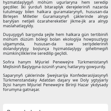
hyzmatdaşlygyň möhüm ugurlaryna hem seredip
geçdiler. Iki ýurduň bitaraplyk derejeleriniň nazarda
tutulmagy bilen halkara guramalarynyň, hususan-da
Birleşen Milletler Guramasynyň çäklerinde alnyp
barylýan netijeli özarahereketler jikme-jik ara alnyp
maslahatlaşyldy.
Duşuşygyň barşynda şeýle hem halkara gün tertibiniň
möhüm düzüm bölegi bolan ekologiýa howpsuzlygy
ulgamynda, hususan-da suw serişdeleriniň
dolandyrylyşy boýunça hyzmatdaşlygy giňeltmegiň
mümkinçiliklerine seredilip geçildi.
Soňra hanym Mýuriel Peneweýre Türkmenistanyň
Mejlisiniň Başlygyna özüniň ynanç hatlaryny gowşurdy.
Saparynyň çäklerinde Şweýsariýa Konfederasiýasynyň
Türkmenstandaky Adatdan daşary we Doly ygtyýarly
Ilçisi hanym Mýuriel Peneweýre Birinji Hazar ykdysady
forumyna gatnaşar.