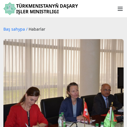
TÜRKMENISTANYŇ DAŞARY
IŞLER MINISTRLIGI
Baş sahypa
/
Habarlar