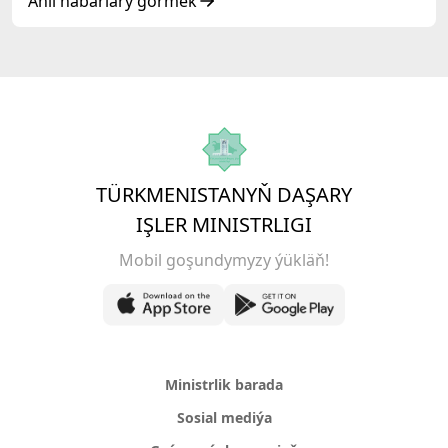
ýokary derejeli wezipeli adamlarynyň mejlisine
Ähli habarlary görmek
gatnaşdy
TÜRKMENISTANYŇ DAŞARY
IŞLER MINISTRLIGI
Mobil goşundymyzy ýükläň!
Ministrlik barada
Sosial mediýa