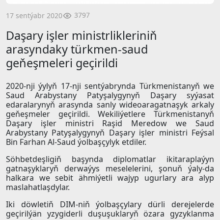
3797
17 sentýabr 2020
Daşary işler ministrlikleriniň
arasyndaky türkmen-saud
geňeşmeleri geçirildi
2020-nji ýylyň 17-nji sentýabrynda Türkmenistanyň we
Saud Arabystany Patyşalygynyň Daşary syýasat
edaralarynyň arasynda sanly wideoaragatnaşyk arkaly
geňeşmeler geçirildi. Wekiliýetlere Türkmenistanyň
Daşary işler ministri Raşid Meredow we Saud
Arabystany Patyşalygynyň Daşary işler ministri Feýsal
Bin Farhan Al-Saud ýolbaşçylyk etdiler.
Söhbetdeşligiň başynda diplomatlar ikitaraplaýyn
gatnaşyklaryň derwaýys meselelerini, şonuň ýaly-da
halkara we sebit ähmiýetli wajyp ugurlary ara alyp
maslahatlaşdylar.
Iki döwletiň DIM-niň ýolbaşçylary dürli derejelerde
geçirilýän yzygiderli duşuşuklaryň özara gyzyklanma