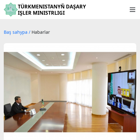
TÜRKMENISTANYŇ DAŞARY
IŞLER MINISTRLIGI
Baş sahypa
/
Habarlar