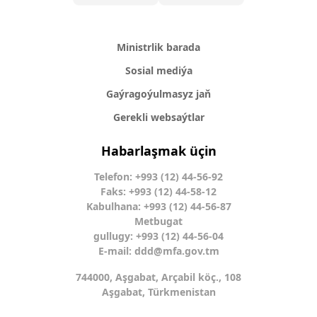
Ministrlik barada
Sosial mediýa
Gaýragoýulmasyz jaň
Gerekli websaýtlar
Habarlaşmak üçin
Telefon: +993 (12) 44-56-92
Faks: +993 (12) 44-58-12
Kabulhana: +993 (12) 44-56-87
Metbugat
gullugy: +993 (12) 44-56-04
E-mail:
ddd@mfa.gov.tm
744000, Aşgabat, Arçabil köç., 108
Aşgabat, Türkmenistan