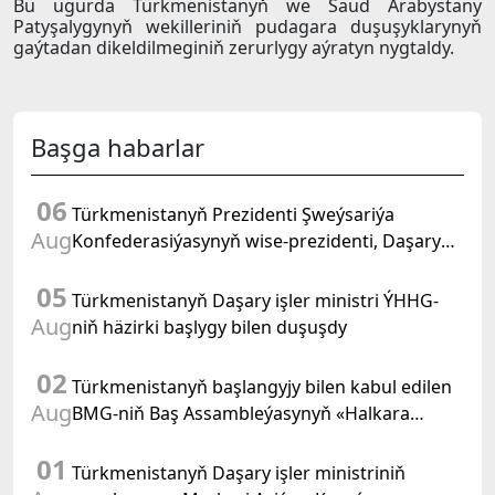
Bu ugurda Türkmenistanyň we Saud Arabystany
Patyşalygynyň wekilleriniň pudagara duşuşyklarynyň
gaýtadan dikeldilmeginiň zerurlygy aýratyn nygtaldy.
Başga habarlar
06
Türkmenistanyň Prezidenti Şweýsariýa
Aug
Konfederasiýasynyň wise-prezidenti, Daşary
işler federal departamentiniň başlygyny kabul
05
etdi
Türkmenistanyň Daşary işler ministri ÝHHG-
Aug
niň häzirki başlygy bilen duşuşdy
02
Türkmenistanyň başlangyjy bilen kabul edilen
Aug
BMG-niň Baş Assambleýasynyň «Halkara
hukugynyň ýyly, 2028-nji ýyl» atly
01
Kararnamasyny durmuşa geçirmegiň ýolunda
Türkmenistanyň Daşary işler ministriniň