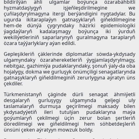
bildirilýän ähli ulgamlar boýunça özarabähbitli
hyzmatdaşlygyň işjeňleşdirilmegine we
çuňlaşdyrylmagyna itergi berýändigini nygtadylar. Bu
ugurda ikitaraplaýyn gatnaşyklaryň giňeldilmegine
hem-de dünýä çygryndaky häzirki epidemiologiki
ýagdaýlaryň kadalaşmagy boýunça iki ýurduň
wekiliýetleriniň saparlarynyň guralmagyna taraplaryň
özara taýýarlyklary aýan edildi.
Gepleşikleriň çäklerinde diplomatlar söwda-ykdysady
ulgamyndaky özarahereketleriň ýygjamlaşdyrylmagy,
nebitgaz, gazhimiýa pudaklaryndaky, şonuň ýaly-da oba
hojalygy, dokma we gurluşyk önümçiligi senagatlarynda
gatnaşyklaryň giňeldilmeginiň zerurlygyna aýratyn üns
çekdiler.
Türkmenistanyň çäginde dürli senagat ähmiýetli
desgalaryň gurluşygy ulgamynda geljegi uly
taslamalaryň durmuşa geçirilmegi maksady bilen
ykdysadyýetiň ileri tutulýan pudaklaryna maýa
goýumlaryň çekilmegi üçin zerur bolan şertleriň
döredilmegi we giňeldilmegi hem söhbetdeşleriň
ünsüni çeken aýratyyn mowzuk boldy.