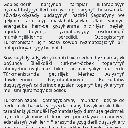
Gepleşikleriň barşynda taraplar ikitaraplaýyn
hyzmatdaşlygyň ileri tutulýan ugurlarynyň, hususan-da,
söwda-ykdysady pudagynyň häzirki ýagdaýyny we
geljegini ara alyp maslahatlaşdylar. Ulag, ýangyç-
energetika hem-de gyzyklanma bildirilýän beýleki
ugurlar boýunça hyzmatdaşlygy ösdürmegiň
mümkinçiliklerine seredildi. Özbegistanyň
Türkmenistan üçin esasy söwda hyzmatdaşlaryň biri
bolup durýandygy bellenildi.
Söwda-ykdysady, ylmy-tehniki we medeni hyzmatdaşlyk
boýunça Bilelikdäki türkmen-özbek toparynyň
ähmiýetini nygtamak bilen, taraplar ýakyn günlerde
Türkmenistanda geçiriljek Merkezi Aziýanyň
döwletleriniň Baştutanlarynyň Konsultatiw
duşuşygynyň çäklerinde agzalan toparyň başlyklarynyň
mejlisini guramagy bellediler.
Türkmen-özbek gatnaşyklaryny mundan beýläk-de
berkitmek baradaky gyzyklanmany tassyklamak bilen,
taraplar iş ýüzündäki hyzmatdaşlygy durmuşa geçirmek
üçin degişli ministrlikleriň we pudaklaýyn dolandyryş
edaralaryň wekilleriniň arasynda yzygiderli duşuşyklary
guramagyň möhümdigini bellediler. Iki döwletiň işewür