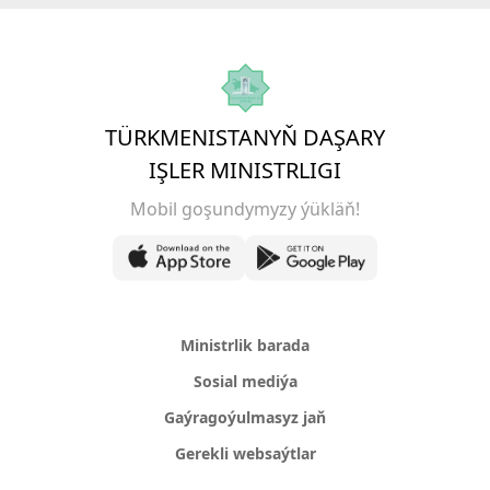
TÜRKMENISTANYŇ DAŞARY
IŞLER MINISTRLIGI
Mobil goşundymyzy ýükläň!
Ministrlik barada
Sosial mediýa
Gaýragoýulmasyz jaň
Gerekli websaýtlar