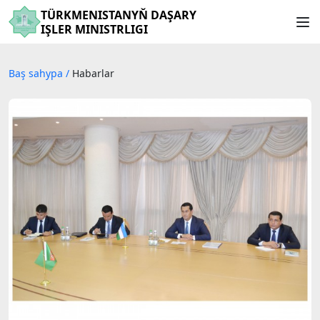
TÜRKMENISTANYŇ DAŞARY
IŞLER MINISTRLIGI
Baş sahypa
/
Habarlar