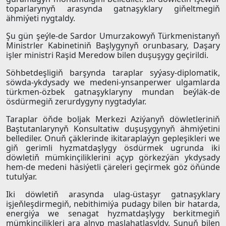
toparlarynyň arasynda gatnaşyklary giňeltmegiň
ähmiýeti nygtaldy.
Şu gün şeýle-de Sardor Umurzakowyň Türkmenistanyň
Ministrler Kabinetiniň Başlygynyň orunbasary, Daşary
işler ministri Raşid Meredow bilen duşuşygy geçirildi.
Söhbetdeşligiň barşynda taraplar syýasy-diplomatik,
söwda-ykdysady we medeni-ynsanperwer ulgamlarda
türkmen-özbek gatnaşyklaryny mundan beýläk-de
ösdürmegiň zerurdygyny nygtadylar.
Taraplar öňde boljak Merkezi Aziýanyň döwletleriniň
Baştutanlarynyň Konsultatiw duşuşygynyň ähmiýetini
bellediler. Onuň çäklerinde ikitaraplaýyn gepleşikleri we
giň gerimli hyzmatdaşlygy ösdürmek ugrunda iki
döwletiň mümkinçiliklerini açyp görkezýän ykdysady
hem-de medeni häsiýetli çäreleri geçirmek göz öňünde
tutulýar.
Iki döwletiň arasynda ulag-üstaşyr gatnaşyklary
işjeňleşdirmegiň, nebithimiýa pudagy bilen bir hatarda,
energiýa we senagat hyzmatdaşlygy berkitmegiň
mümkinçilikleri ara alnyp maslahatlaşyldy. Şunuň bilen