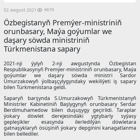
4676
02 awgust 2021
Özbegistanyň Premýer-ministriniň
orunbasary, Maýa goýumlar we
daşary söwda ministriniň
Türkmenistana sapary
2021-nji ýylyň 2-nji awgustynda Özbegistan
Respublikasynyň Premýer-ministriniň orunbasary, Maýa
goýumlar we daşary söwda ministri Sardor
Umurzakowyň ýolbaşçylygyndaky wekiliýeti iş sapary
bilen Türkmenistana geldi.
Saparyň barşynda S.Umurzakowyň Türkmenistanyň
Ministrler Kabinetiniň Başlygynyň orunbasary Serdar
Berdimuhamedow bilen duşuşygy geçirildi. Taraplar
ýokary döwlet derejesindäki ygtybarly syýasy
gepleşikler esasynda ilerledilýän döwletara
gatnaşyklaryň ösüşiniň ýokary depginini kanagatlanma
bilen bellediler.