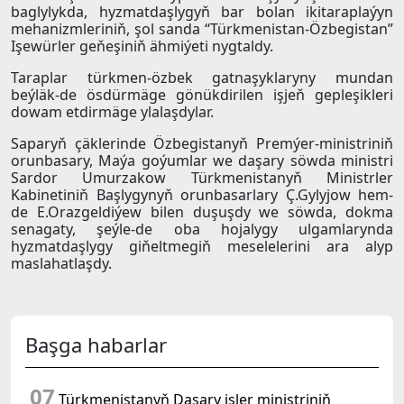
baglylykda, hyzmatdaşlygyň bar bolan ikitaraplaýyn
mehanizmleriniň, şol sanda “Türkmenistan-Özbegistan”
Işewürler geňeşiniň ähmiýeti nygtaldy.
Taraplar türkmen-özbek gatnaşyklaryny mundan
beýläk-de ösdürmäge gönükdirilen işjeň gepleşikleri
dowam etdirmäge ylalaşdylar.
Saparyň çäklerinde Özbegistanyň Premýer-ministriniň
orunbasary, Maýa goýumlar we daşary söwda ministri
Sardor Umurzakow Türkmenistanyň Ministrler
Kabinetiniň Başlygynyň orunbasarlary Ç.Gylyjow hem-
de E.Orazgeldiýew bilen duşuşdy we söwda, dokma
senagaty, şeýle-de oba hojalygy ulgamlarynda
hyzmatdaşlygy giňeltmegiň meselelerini ara alyp
maslahatlaşdy.
Başga habarlar
07
Türkmenistanyň Daşary işler ministriniň