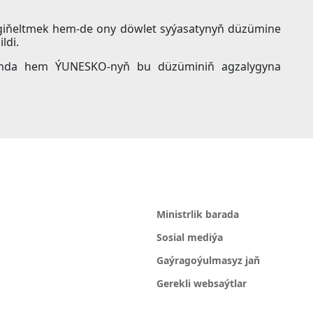
 giňeltmek hem-de ony döwlet syýasatynyň düzümine
ldi.
ygynda hem ÝUNESKO-nyň bu düzüminiň agzalygyna
Ministrlik barada
Sosial mediýa
Gaýragoýulmasyz jaň
Gerekli websaýtlar