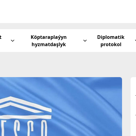
t
Köptaraplaýyn
Diplomatik
hyzmatdaşlyk
protokol