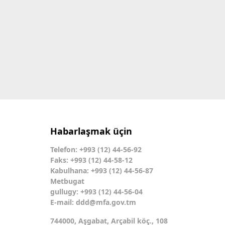
Habarlaşmak üçin
Telefon: +993 (12) 44-56-92
Faks: +993 (12) 44-58-12
Kabulhana: +993 (12) 44-56-87
Metbugat
gullugy: +993 (12) 44-56-04
E-mail:
ddd@mfa.gov.tm
744000, Aşgabat, Arçabil köç., 108