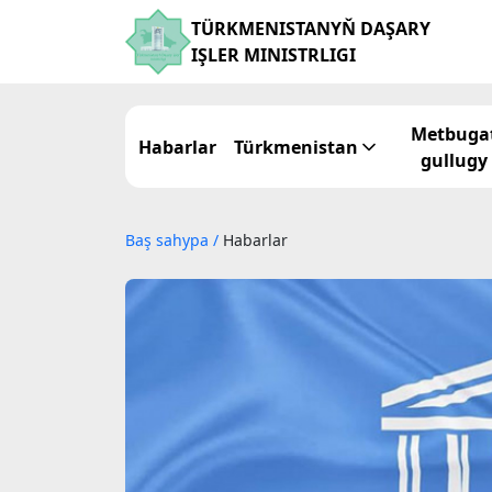
TÜRKMENISTANYŇ DAŞARY
IŞLER MINISTRLIGI
Metbuga
Habarlar
Türkmenistan
gullugy
Baş sahypa
/
Habarlar