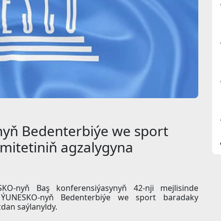
yň Bedenterbiýe we sport
itetiniň agzalygyna
KO-nyň Baş konferensiýasynyň 42-nji mejlisinde
in ÝUNESKO-nyň Bedenterbiýe we sport baradaky
dan saýlanyldy.