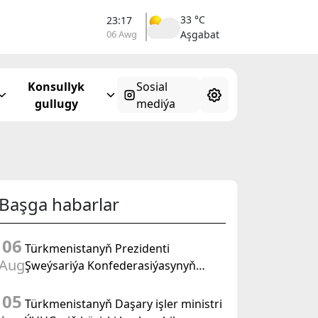
33 °C
23:17
06 Awg
Aşgabat
Konsullyk
Sosial
gullugy
mediýa
Başga habarlar
06
Türkmenistanyň Prezidenti
Aug
Şweýsariýa Konfederasiýasynyň
wise-prezidenti, Daşary işler federal
05
departamentiniň başlygyny kabul
Türkmenistanyň Daşary işler ministri
etdi