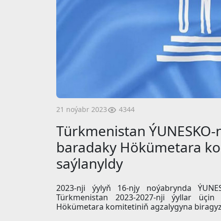
4344
21 noýabr 2023
Türkmenistan ÝUNESKO-n
baradaky Hökümetara kom
saýlanyldy
2023-nji ýylyň 16-njy noýabrynda ÝUNES
Türkmenistan 2023-2027-nji ýyllar üç
Hökümetara komitetiniň agzalygyna biragyz