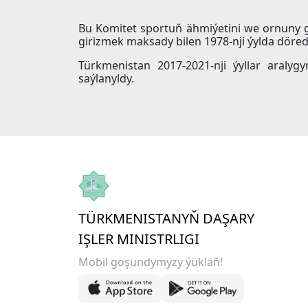
Bu Komitet sportuň ähmiýetini we ornuny
girizmek maksady bilen 1978-nji ýylda döredi
Türkmenistan 2017-2021-nji ýyllar aral
saýlanyldy.
TÜRKMENISTANYŇ DAŞARY
IŞLER MINISTRLIGI
Mobil goşundymyzy ýükläň!