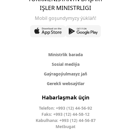
IŞLER MINISTRLIGI
Mobil goşundymyzy ýükläň!
Ministrlik barada
Sosial mediýa
Gaýragoýulmasyz jaň
Gerekli websaýtlar
Habarlaşmak üçin
Telefon: +993 (12) 44-56-92
Faks: +993 (12) 44-58-12
Kabulhana: +993 (12) 44-56-87
Metbugat