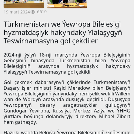
6610
19 mart 2024
Türkmenistan we Ýewropa Bileleşigi
hyzmatdaşlyk hakyndaky Ylalaşygyň
Teswirnamasyna gol çekdiler
2024-nji ýylyň 18-nji martynda Ýewropa Bileleşiginiň
Geňeşiniň binasynda Türkmenistan bilen Ýewropa
Bileleşiginiň arasynda hyzmatdaşlyk hakyndaky
Ylalaşygyň Teswirnamasyna gol çekildi.
Gol çekmek dabarasynyň çäklerinde Türkmenistanyň
Daşary işler ministri Raşid Meredow bilen Belgiýanyň
Ýewropa Bileleşiginiň ýanyndaky hemişelik wekili Willem
wan de Wordyň arasynda duşuşyk geçirildi. Duşuşyga
Ýewropanyň daşary aragatnaşyklar gullugynyň
Gündogar Ýewropa, Russiýa, Merkezi Aziýa we ÝHHG
ýurtlary boýunça dolandyryjy direktory Mihael Zibert
hem gatnaşdy.
Häzirki wagtda Belgiýa Ýewropa Bileleşiginiň Geňeşinde