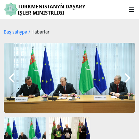
TÜRKMENISTANYŇ DAŞARY
IŞLER MINISTRLIGI
Baş sahypa
/
Habarlar