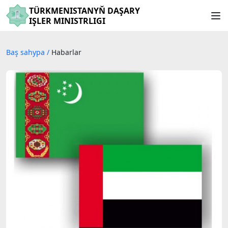
TÜRKMENISTANYŇ DAŞARY
IŞLER MINISTRLIGI
Baş sahypa
/
Habarlar