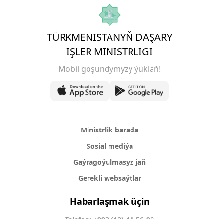
TÜRKMENISTANYŇ DAŞARY
IŞLER MINISTRLIGI
Mobil goşundymyzy ýükläň!
Ministrlik barada
Sosial mediýa
Gaýragoýulmasyz jaň
Gerekli websaýtlar
Habarlaşmak üçin