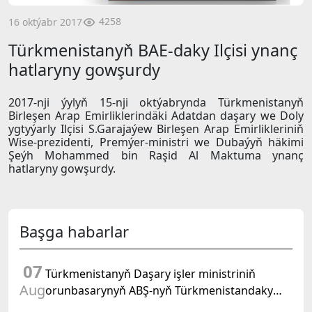
4258
16 oktýabr 2017
Türkmenistanyň BAE-daky Ilçisi ynanç
hatlaryny gowşurdy
2017-nji ýylyň 15-nji oktýabrynda Türkmenistanyň
Birleşen Arap Emirliklerindäki Adatdan daşary we Doly
ygtyýarly Ilçisi S.Garajaýew Birleşen Arap Emirlikleriniň
Wise-prezidenti, Premýer-ministri we Dubaýyň häkimi
Şeýh Mohammed bin Raşid Al Maktuma ynanç
hatlaryny gowşurdy.
Başga habarlar
07
Türkmenistanyň Daşary işler ministriniň
Aug
orunbasarynyň ABŞ-nyň Türkmenistandaky
wagtlaýyn işler ynanylan wekili bilen duşuşygy