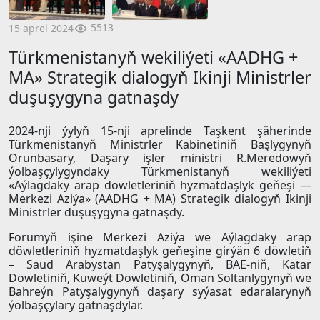
5513
15 aprel 2024
Türkmenistanyň wekiliýeti «AADHG +
MA» Strategik dialogyň Ikinji Ministrler
duşuşygyna gatnaşdy
2024-nji ýylyň 15-nji aprelinde Taşkent şäherinde
Türkmenistanyň Ministrler Kabinetiniň Başlygynyň
Orunbasary, Daşary işler ministri R.Meredowyň
ýolbaşçylygyndaky Türkmenistanyň wekiliýeti
«Aýlagdaky arap döwletleriniň hyzmatdaşlyk geňeşi —
Merkezi Aziýa» (AADHG + MA) Strategik dialogyň Ikinji
Ministrler duşuşygyna gatnaşdy.
Forumyň işine Merkezi Aziýa we Aýlagdaky arap
döwletleriniň hyzmatdaşlyk geňeşine girýän 6 döwletiň
– Saud Arabystan Patyşalygynyň, BAE-niň, Katar
Döwletiniň, Kuweýt Döwletiniň, Oman Soltanlygynyň we
Bahreýn Patyşalygynyň daşary syýasat edaralarynyň
ýolbaşçylary gatnaşdylar.