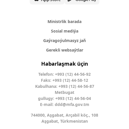
Ministrlik barada
Sosial mediýa
Gaýragoýulmasyz jaň
Gerekli websaýtlar
Habarlaşmak üçin
Telefon: +993 (12) 44-56-92
Faks: +993 (12) 44-58-12
Kabulhana: +993 (12) 44-56-87
Metbugat
gullugy: +993 (12) 44-56-04
E-mail:
ddd@mfa.gov.tm
744000, Aşgabat, Arçabil köç., 108
Aşgabat, Türkmenistan