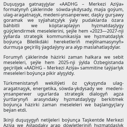
Duşuşyga gatnaşyjylar «AADHG – Merkezi Aziýa»
formatynyň çäklerinde söwda-ykdysady, maýa goýum,
ulag-aragatnaşyk, medeni-ynsanperwer, daşky gurşawy
goramak we syýahatçylyk ýaly pudaklarda özara
bähbitli we köptaraplaýyn hyzmatdaşlygy
güýçlendirmek meselelerini, şeýle hem «2023—2027-nji
ýyllarda strategik kommunikasiýa we hyzmatdaşlyk
boýunça Bilelikdäki hereketleriň meýilnamasynyň»
durmuşa geçiriliş ýagdaýyny ara alyp maslahatlaşdylar.
Forumyň çäklerinde häzirki zaman halkara we sebit
meseleleri, şeýle hem 2025-nji ýylda Özbegistanda
geçiriljek «AADHG – Merkezi Aziýa» sammitine taýýarlyk
meseleleri boýunça pikir alyşyldy.
Türkmenistanyň wekiliýeti öz çykyşynda ulag-
aragatnaşyk, energetika, söwda-ykdysady we medeni-
ynsanperwer ugurlarda strategik dialogyň agza
ýurtlarynyň arasyndaky hyzmatdaşlygy berkitmek
boýunça häzirki zaman meseleleri we başlangyçlary
beýan etdi.
Ikinji duşuşygyň netijeleri boýunça Taşkentde Merkezi
Aziýa we Aýlagdaky arap döwletleriniň hyzmatdaşlyk