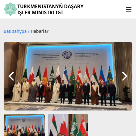
TÜRKMENISTANYŇ DAŞARY
IŞLER MINISTRLIGI
Baş sahypa
/
Habarlar