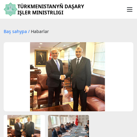
TÜRKMENISTANYŇ DAŞARY
IŞLER MINISTRLIGI
Baş sahypa
/
Habarlar