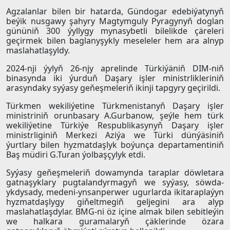
Agzalanlar bilen bir hatarda, Gündogar edebiýatynyň
beýik nusgawy şahyry Magtymguly Pyragynyň doglan
gününiň 300 ýyllygy mynasybetli bilelikde çäreleri
geçirmek bilen baglanyşykly meseleler hem ara alnyp
maslahatlaşyldy.
2024-nji ýylyň 26-njy aprelinde Türkiýäniň DIM-niň
binasynda iki ýurduň Daşary işler ministrlikleriniň
arasyndaky syýasy geňeşmeleriň ikinji tapgyry geçirildi.
Türkmen wekiliýetine Türkmenistanyň Daşary işler
ministriniň orunbasary A.Gurbanow, şeýle hem türk
wekiliýetine Türkiýe Respublikasynyň Daşary işler
ministrliginiň Merkezi Aziýa we Türki dünýäsiniň
ýurtlary bilen hyzmatdaşlyk boýunça departamentiniň
Baş müdiri G.Turan ýolbaşçylyk etdi.
Syýasy geňeşmeleriň dowamynda taraplar döwletara
gatnaşyklary pugtalandyrmagyň we syýasy, söwda-
ykdysady, medeni-ynsanperwer ugurlarda ikitaraplaýyn
hyzmatdaşlygy giňeltmegiň geljegini ara alyp
maslahatlaşdylar. BMG-ni öz içine almak bilen sebitleýin
we halkara guramalaryň çäklerinde özara