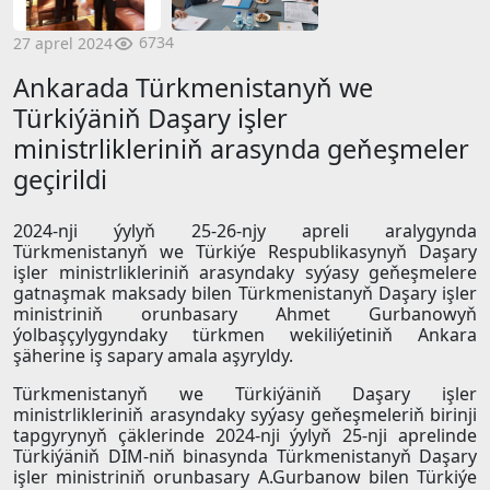
6734
27 aprel 2024
Ankarada Türkmenistanyň we
Türkiýäniň Daşary işler
ministrlikleriniň arasynda geňeşmeler
geçirildi
2024-nji ýylyň 25-26-njy apreli aralygynda
Türkmenistanyň we Türkiýe Respublikasynyň Daşary
işler ministrlikleriniň arasyndaky syýasy geňeşmelere
gatnaşmak maksady bilen Türkmenistanyň Daşary işler
ministriniň orunbasary Ahmet Gurbanowyň
ýolbaşçylygyndaky türkmen wekiliýetiniň Ankara
şäherine iş sapary amala aşyryldy.
Türkmenistanyň we Türkiýäniň Daşary işler
ministrlikleriniň arasyndaky syýasy geňeşmeleriň birinji
tapgyrynyň çäklerinde 2024-nji ýylyň 25-nji aprelinde
Türkiýäniň DIM-niň binasynda Türkmenistanyň Daşary
işler ministriniň orunbasary A.Gurbanow bilen Türkiýe