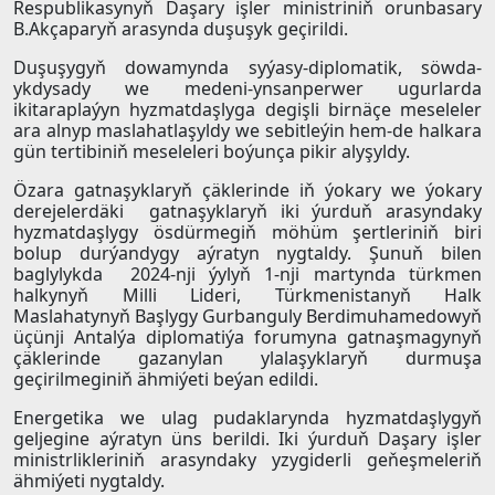
Respublikasynyň Daşary işler ministriniň orunbasary
B.Akçaparyň arasynda duşuşyk geçirildi.
Duşuşygyň dowamynda syýasy-diplomatik, söwda-
ykdysady we medeni-ynsanperwer ugurlarda
ikitaraplaýyn hyzmatdaşlyga degişli birnäçe meseleler
ara alnyp maslahatlaşyldy we sebitleýin hem-de halkara
gün tertibiniň meseleleri boýunça pikir alyşyldy.
Özara gatnaşyklaryň çäklerinde iň ýokary we ýokary
derejelerdäki gatnaşyklaryň iki ýurduň arasyndaky
hyzmatdaşlygy ösdürmegiň möhüm şertleriniň biri
bolup durýandygy aýratyn nygtaldy. Şunuň bilen
baglylykda 2024-nji ýylyň 1-nji martynda türkmen
halkynyň Milli Lideri, Türkmenistanyň Halk
Maslahatynyň Başlygy Gurbanguly Berdimuhamedowyň
üçünji Antalýa diplomatiýa forumyna gatnaşmagynyň
çäklerinde gazanylan ylalaşyklaryň durmuşa
geçirilmeginiň ähmiýeti beýan edildi.
Energetika we ulag pudaklarynda hyzmatdaşlygyň
geljegine aýratyn üns berildi. Iki ýurduň Daşary işler
ministrlikleriniň arasyndaky yzygiderli geňeşmeleriň
ähmiýeti nygtaldy.