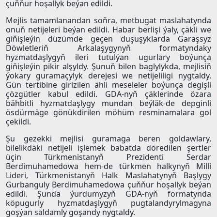
çuňňur hoşallyk beýan edildi.
Mejlis tamamlanandan soňra, metbugat maslahatynda
onuň netijeleri beýan edildi. Habar berlişi ýaly, çäkli we
giňişleýin düzümde geçen duşuşyklarda Garaşsyz
Döwletleriň Arkalaşygynyň formatyndaky
hyzmatdaşlygyň ileri tutulýan ugurlary boýunça
giňişleýin pikir alşyldy. Şunuň bilen baglylykda, mejlisiň
ýokary guramaçylyk derejesi we netijeliligi nygtaldy.
Gün tertibine girizilen ähli meseleler boýunça degişli
çözgütler kabul edildi. GDA-nyň çäklerinde özara
bähbitli hyzmatdaşlygy mundan beýläk-de depginli
ösdürmäge gönükdirilen möhüm resminamalara gol
çekildi.
Şu gezekki mejlisi guramaga beren goldawlary,
bilelikdäki netijeli işlemek babatda döredilen şertler
üçin Türkmenistanyň Prezidenti Serdar
Berdimuhamedowa hem-de türkmen halkynyň Milli
Lideri, Türkmenistanyň Halk Maslahatynyň Başlygy
Gurbanguly Berdimuhamedowa çuňňur hoşallyk beýan
edildi. Şunda ýurdumyzyň GDA-nyň formatynda
köpugurly hyzmatdaşlygyň pugtalandyrylmagyna
goşýan saldamly goşandy nygtaldy.