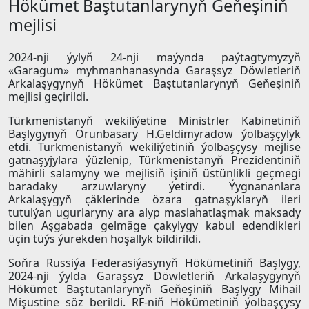
Hökümet Baştutanlarynyň Geňeşiniň
mejlisi
2024-nji ýylyň 24-nji maýynda paýtagtymyzyň
«Garagum» myhmanhanasynda Garaşsyz Döwletleriň
Arkalaşygynyň Hökümet Baştutanlarynyň Geňeşiniň
mejlisi geçirildi.
Türkmenistanyň wekiliýetine Ministrler Kabinetiniň
Başlygynyň Orunbasary H.Geldimyradow ýolbaşçylyk
etdi. Türkmenistanyň wekiliýetiniň ýolbaşçysy mejlise
gatnaşyjylara ýüzlenip, Türkmenistanyň Prezidentiniň
mähirli salamyny we mejlisiň işiniň üstünlikli geçmegi
baradaky arzuwlaryny ýetirdi. Ýygnananlara
Arkalaşygyň çäklerinde özara gatnaşyklaryň ileri
tutulýan ugurlaryny ara alyp maslahatlaşmak maksady
bilen Aşgabada gelmäge çakylygy kabul edendikleri
üçin tüýs ýürekden hoşallyk bildirildi.
Soňra Russiýa Federasiýasynyň Hökümetiniň Başlygy,
2024-nji ýylda Garaşsyz Döwletleriň Arkalaşygynyň
Hökümet Baştutanlarynyň Geňeşiniň Başlygy Mihail
Mişustine söz berildi. RF-niň Hökümetiniň ýolbaşçysy