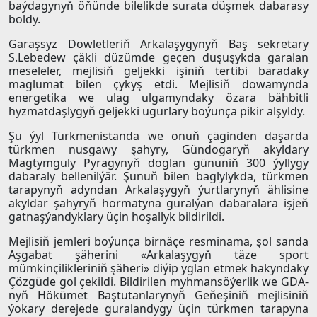
baýdagynyň öňünde bilelikde surata düşmek dabarasy
boldy.
Garaşsyz Döwletleriň Arkalaşygynyň Baş sekretary
S.Lebedew çäkli düzümde geçen duşuşykda garalan
meseleler, mejlisiň geljekki işiniň tertibi baradaky
maglumat bilen çykyş etdi. Mejlisiň dowamynda
energetika we ulag ulgamyndaky özara bähbitli
hyzmatdaşlygyň geljekki ugurlary boýunça pikir alşyldy.
Şu ýyl Türkmenistanda we onuň çäginden daşarda
türkmen nusgawy şahyry, Gündogaryň akyldary
Magtymguly Pyragynyň doglan gününiň 300 ýyllygy
dabaraly bellenilýär. Şunuň bilen baglylykda, türkmen
tarapynyň adyndan Arkalaşygyň ýurtlarynyň ählisine
akyldar şahyryň hormatyna guralýan dabaralara işjeň
gatnaşýandyklary üçin hoşallyk bildirildi.
Mejlisiň jemleri boýunça birnäçe resminama, şol sanda
Aşgabat şäherini «Arkalaşygyň täze sport
mümkinçilikleriniň şäheri» diýip yglan etmek hakyndaky
Çözgüde gol çekildi. Bildirilen myhmansöýerlik we GDA-
nyň Hökümet Baştutanlarynyň Geňeşiniň mejlisiniň
ýokary derejede guralandygy üçin türkmen tarapyna