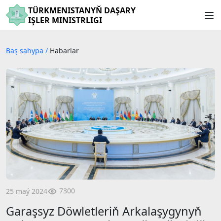
TÜRKMENISTANYŇ DAŞARY
IŞLER MINISTRLIGI
Baş sahypa
/
Habarlar
7300
25 maý 2024
Garaşsyz Döwletleriň Arkalaşygynyň