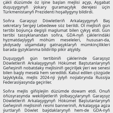
çäkli düzümde öz işine başlan mejlisi açyp, Aşgabat
duşuşygynyň ýokary guramaçylyk derejesi üçin
Türkmenistanyň Prezidenti hoşallygyny bildirdi.
Soňra Garaşsyz Döwletleriň Arkalaşygynyň Baş
sekretary Sergeý Lebedewe söz berildi. Ol mejlisiň gün
tertibi boýunça degişli maglumat bilen çykyş etdi. Gün
tertibi tassyklanandan soňra, GDA-nyň çäklerindäki
hyzmatdaşlygyň möhüm meseleleri, hususan-da,
ykdysady ulgamdaky gatnaşyklaryň mümkinçilikleri
barada gyzyklanma bildirilip pikir alşyldy.
Duşuşygyň gün tertibiniň çäklerinde Garaşsyz
Döwletleriň Arkalaşygynyň Hökümet Baştutanlarynyň
Geňeşiniň nobatdaky mejlisiniň geçiriljek ýeri we senesi
bilen bagly meselä hem seredildi. Kabul edilen çözgüde
laýyklykda, mejlis 2024-nji ýylyň noýabrynda Russiýa
Federasiýasynda geçiriler.
Soňra mejlis giňişleýin düzümde dowam etdi. Onuň
öňüsyrasynda wekiliýetleriň ýolbaşçylarynyň Garaşsyz
Döwletleriň Arkalaşygynyň Hökümet Baştutanlarynyň
Geňeşiniň mejlisiniň resmi banneriniň, Arkalaşyga agza
ýurtlaryň Döwlet baýdaklarynyň hem-de GDA-nyň