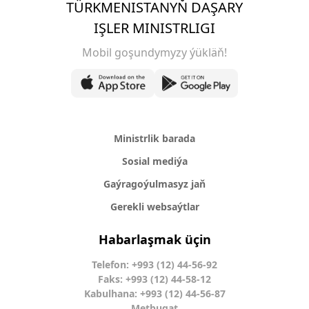
TÜRKMENISTANYŇ DAŞARY
IŞLER MINISTRLIGI
Mobil goşundymyzy ýükläň!
Ministrlik barada
Sosial mediýa
Gaýragoýulmasyz jaň
Gerekli websaýtlar
Habarlaşmak üçin
Telefon: +993 (12) 44-56-92
Faks: +993 (12) 44-58-12
Kabulhana: +993 (12) 44-56-87
Metbugat