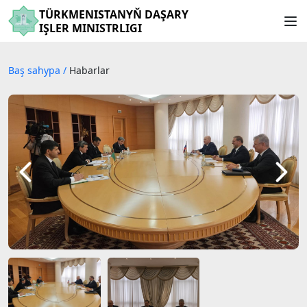
TÜRKMENISTANYŇ DAŞARY
IŞLER MINISTRLIGI
Baş sahypa
/
Habarlar