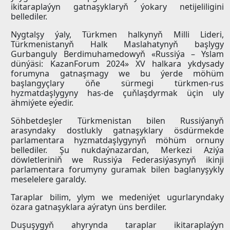
ikitaraplaýyn gatnaşyklaryň ýokary netijeliligini
bellediler.
Nygtalşy ýaly, Türkmen halkynyň Milli Lideri,
Türkmenistanyň Halk Maslahatynyň başlygy
Gurbanguly Berdimuhamedowyň «Russiýa – Yslam
dünýäsi: KazanForum 2024» XV halkara ykdysady
forumyna gatnaşmagy we bu ýerde möhüm
başlangyçlary öňe sürmegi türkmen-rus
hyzmatdaşlygyny has-de çuňlaşdyrmak üçin uly
ähmiýete eýedir.
Söhbetdeşler Türkmenistan bilen Russiýanyň
arasyndaky dostlukly gatnaşyklary ösdürmekde
parlamentara hyzmatdaşlygynyň möhüm ornuny
bellediler. Şu nukdaýnazardan, Merkezi Aziýa
döwletleriniň we Russiýa Federasiýasynyň ikinji
parlamentara forumyny guramak bilen baglanyşykly
meselelere garaldy.
Taraplar bilim, ylym we medeniýet ugurlaryndaky
özara gatnaşyklara aýratyn üns berdiler.
Duşuşygyň ahyrynda taraplar ikitaraplaýyn