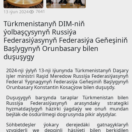
7641
13 iýun 2024
Türkmenistanyň DIM-niň
ýolbaşçysynyň Russiýa
Federasiýasynyň Federasiýa Geňeşiniň
Başlygynyň Orunbasary bilen
duşuşygy
2024-nji ýylyň 13-nji iýunynda Türkmenistanyň Daşary
işler ministri Raşid Meredow Russiýa Federasiýasynyň
Federal Ýygnagynyň Federasiýa Geňeşiniň Başlygynyň
Orunbasary Konstantin Kosaçýow bilen duşuşdy.
Duşuşygyň barşynda taraplar Türkmenistan bilen
Russiýa Federasiýasynyň arasyndaky strategiki
hyzmatdaşlygyň häzirki ýagdaýy we onuň mundan
beýläk-de ösdürilmegi dogrusynda pikir alyşdylar.
Söhbetdeşler ýokary derejedäki gatnaşyklaryň
yzygiderli we depginli häsiýeti bilen berkidilen