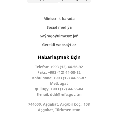
Ministrlik barada
Sosial mediýa
Gaýragoýulmasyz jaň
Gerekli websaýtlar
Habarlaşmak üçin
Telefon: +993 (12) 44-56-92
Faks: +993 (12) 44-58-12
Kabulhana: +993 (12) 44-56-87
Metbugat
gullugy: +993 (12) 44-56-04
E-mail:
ddd@mfa.gov.tm
744000, Aşgabat, Arçabil köç., 108
Aşgabat, Türkmenistan