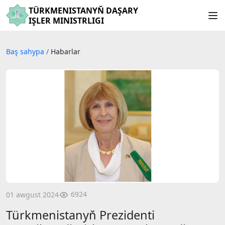
TÜRKMENISTANYŇ DAŞARY
IŞLER MINISTRLIGI
Baş sahypa
/
Habarlar
6924
01 awgust 2024
Türkmenistanyň Prezidenti