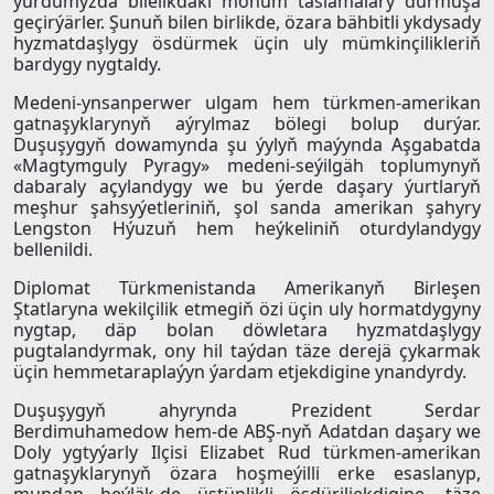
ýurdumyzda bilelikdäki möhüm taslamalary durmuşa
geçirýärler. Şunuň bilen birlikde, özara bähbitli ykdysady
hyzmatdaşlygy ösdürmek üçin uly mümkinçilikleriň
bardygy nygtaldy.
Medeni-ynsanperwer ulgam hem türkmen-amerikan
gatnaşyklarynyň aýrylmaz bölegi bolup durýar.
Duşuşygyň dowamynda şu ýylyň maýynda Aşgabatda
«Magtymguly Pyragy» medeni-seýilgäh toplumynyň
dabaraly açylandygy we bu ýerde daşary ýurtlaryň
meşhur şahsyýetleriniň, şol sanda amerikan şahyry
Lengston Hýuzuň hem heýkeliniň oturdylandygy
bellenildi.
Diplomat Türkmenistanda Amerikanyň Birleşen
Ştatlaryna wekilçilik etmegiň özi üçin uly hormatdygyny
nygtap, däp bolan döwletara hyzmatdaşlygy
pugtalandyrmak, ony hil taýdan täze derejä çykarmak
üçin hemmetaraplaýyn ýardam etjekdigine ynandyrdy.
Duşuşygyň ahyrynda Prezident Serdar
Berdimuhamedow hem-de ABŞ-nyň Adatdan daşary we
Doly ygtyýarly Ilçisi Elizabet Rud türkmen-amerikan
gatnaşyklarynyň özara hoşmeýilli erke esaslanyp,