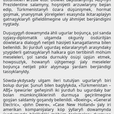
Prezidentine salamyny, hoşniýetli arzuwlaryny beýan
edip, Türkmenistanyň özara düşünişmek, hormat
goýmak, ynanyşmak ýörelgeleri esasynda ikitaraplaýyn
gatnaşyklaryň giňeldilmegine uly ähmiýet berýändigini
nygtady.
Duşuşygyň dowamynda ähli ugurlar boýunça, şol sanda
syýasy-diplomatik ulgamda okgunly ösdürilýän
döwletara dialogyň netijeli häsiýeti kanagatlanma bilen
bellenildi. Iki ýurduň ugurdaş edaralarynyň arasyndaky
yzygiderli gatnaşyklaryň halkara gün tertibiniň möhüm
meseleleri, şol sanda durnukly ösüşi üpjün etmek,
howpsuzlyk, howanyň üýtgemegi ýaly meseleler
boýunça netijeli pikir alyşmaga ýardam berýändigi
tassyklanyldy.
Söwda-ykdysady ulgam ileri tutulýan ugurlaryň biri
bolup durýar. Şunuň bilen baglylykda, «Türkmenistan –
ABŞ» işewürler geňeşiniň iki ýurduň bu ugurdaky bar
bolan mümkinçilikleriniň durmuşa geçirilmegine
goşýan saldamly goşandy bellenildi. «Boeing», «General
Electric», «John Deere», «Case New Holland» ýaly iri
amerikan kompaniýalary köp ýyllaryň dowamynda