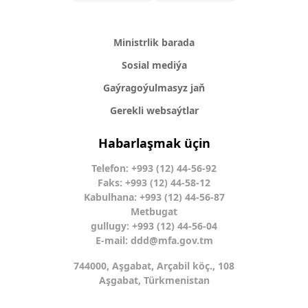
Ministrlik barada
Sosial mediýa
Gaýragoýulmasyz jaň
Gerekli websaýtlar
Habarlaşmak üçin
Telefon: +993 (12) 44-56-92
Faks: +993 (12) 44-58-12
Kabulhana: +993 (12) 44-56-87
Metbugat
gullugy: +993 (12) 44-56-04
E-mail:
ddd@mfa.gov.tm
744000, Aşgabat, Arçabil köç., 108
Aşgabat, Türkmenistan