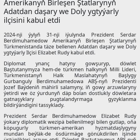
Amerikanyň Birleşen Ştatlarynyň
Adatdan daşary we Doly ygtyýarly
ilçisini kabul etdi
2024-nji ýylyň 31-nji iýulynda Prezident Serdar
Berdimuhamedow Amerikanyň Birleşen Ştatlarynyň
Türkmenistanda täze bellenen Adatdan daşary we Doly
ygtyýarly Ilçisi Elizabet Rudy kabul etdi.
Diplomat ynanç hatyny gowşuryp, döwlet
Baştutanymyza hem-de türkmen halkynyň Milli Lideri,
Türkmenistanyň Halk Maslahatynyň Başlygy
Gurbanguly Berdimuhamedowa ABŞ-nyň Prezidenti
Jozef Baýdeniň mähirli salamyny, iň gowy arzuwlaryny
ýetirdi we öz ýurdunyň däp bolan dostlukly döwletara
gatnaşyklary pugtalandyrmaga gyzyklanma
bildirýändigini tassyklady.
Prezident Serdar Berdimuhamedow Elizabet Rudy
ýokary diplomatik wezipä bellenilmegi bilen gutlap, oňa
köpugurly türkmen-amerikan hyzmatdaşlygyny
mundan beýläk-de ösdürmäge gönükdirilen işinde
üstünlikleri arzuw etdi. Döwlet Baştutanymyz ABŞ-nyň