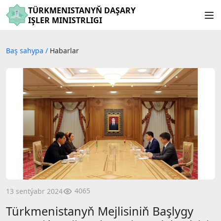
TÜRKMENISTANYŇ DAŞARY
IŞLER MINISTRLIGI
Baş sahypa
/
Habarlar
4065
13 sentýabr 2024
Türkmenistanyň Mejlisiniň Başlygy