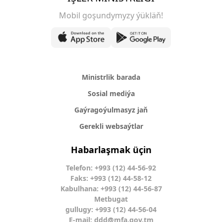
Mobil goşundymyzy ýükläň!
Ministrlik barada
Sosial mediýa
Gaýragoýulmasyz jaň
Gerekli websaýtlar
Habarlaşmak üçin
Telefon: +993 (12) 44-56-92
Faks: +993 (12) 44-58-12
Kabulhana: +993 (12) 44-56-87
Metbugat
gullugy: +993 (12) 44-56-04
E-mail:
ddd@mfa.gov.tm