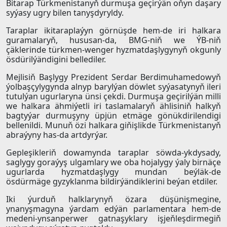
Bitarap Türkmenistanyň durmuşa geçirýän oňyn daşary
syýasy ugry bilen tanyşdyryldy.
Taraplar ikitaraplaýyn görnüşde hem-de iri halkara
guramalaryň, hususan-da, BMG-niň we ÝB-niň
çäklerinde türkmen-wenger hyzmatdaşlygynyň okgunly
ösdürilýändigini bellediler.
Mejlisiň Başlygy Prezident Serdar Berdimuhamedowyň
ýolbaşçylygynda alnyp barylýan döwlet syýasatynyň ileri
tutulýan ugurlaryna ünsi çekdi. Durmuşa geçirilýän milli
we halkara ähmiýetli iri taslamalaryň ählisiniň halkyň
bagtyýar durmuşyny üpjün etmäge gönükdirilendigi
bellenildi. Munuň özi halkara giňişlikde Türkmenistanyň
abraýyny has-da artdyrýar.
Gepleşikleriň dowamynda taraplar söwda-ykdysady,
saglygy goraýyş ulgamlary we oba hojalygy ýaly birnäçe
ugurlarda hyzmatdaşlygy mundan beýläk-de
ösdürmäge gyzyklanma bildirýändiklerini beýan etdiler.
Iki ýurduň halklarynyň özara düşünişmegine,
ynanyşmagyna ýardam edýän parlamentara hem-de
medeni-ynsanperwer gatnaşyklary işjeňleşdirmegiň