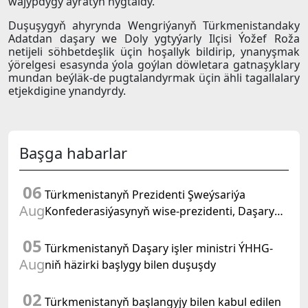
wajypdygy aýratyn nygtaldy.
Duşuşygyň ahyrynda Wengriýanyň Türkmenistandaky
Adatdan daşary we Doly ygtyýarly Ilçisi Ýožef Roža
netijeli söhbetdeşlik üçin hoşallyk bildirip, ynanyşmak
ýörelgesi esasynda ýola goýlan döwletara gatnaşyklary
mundan beýläk-de pugtalandyrmak üçin ähli tagallalary
etjekdigine ynandyrdy.
Başga habarlar
06
Türkmenistanyň Prezidenti Şweýsariýa
Aug
Konfederasiýasynyň wise-prezidenti, Daşary
işler federal departamentiniň başlygyny kabul
05
etdi
Türkmenistanyň Daşary işler ministri ÝHHG-
Aug
niň häzirki başlygy bilen duşuşdy
02
Türkmenistanyň başlangyjy bilen kabul edilen