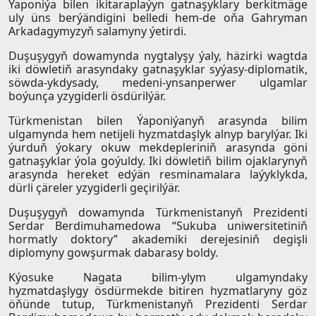
Ýaponiýa bilen ikitaraplaýyn gatnaşyklary berkitmäge
uly üns berýändigini belledi hem-de oňa Gahryman
Arkadagymyzyň salamyny ýetirdi.
Duşuşygyň dowamynda nygtalyşy ýaly, häzirki wagtda
iki döwletiň arasyndaky gatnaşyklar syýasy-diplomatik,
söwda-ykdysady, medeni-ynsanperwer ulgamlar
boýunça yzygiderli ösdürilýär.
Türkmenistan bilen Ýaponiýanyň arasynda bilim
ulgamynda hem netijeli hyzmatdaşlyk alnyp barylýar. Iki
ýurduň ýokary okuw mekdepleriniň arasynda göni
gatnaşyklar ýola goýuldy. Iki döwletiň bilim ojaklarynyň
arasynda hereket edýän resminamalara laýyklykda,
dürli çäreler yzygiderli geçirilýär.
Duşuşygyň dowamynda Türkmenistanyň Prezidenti
Serdar Berdimuhamedowa “Sukuba uniwersitetiniň
hormatly doktory” akademiki derejesiniň degişli
diplomyny gowşurmak dabarasy boldy.
Kýosuke Nagata bilim-ylym ulgamyndaky
hyzmatdaşlygy ösdürmekde bitiren hyzmatlaryny göz
öňünde tutup, Türkmenistanyň Prezidenti Serdar