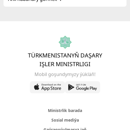
gatnaşdy
TÜRKMENISTANYŇ DAŞARY
IŞLER MINISTRLIGI
Mobil goşundymyzy ýükläň!
Ministrlik barada
Sosial mediýa
Gaýragoýulmasyz jaň