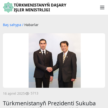
TÜRKMENISTANYŇ DAŞARY
IŞLER MINISTRLIGI
Baş sahypa
/
Habarlar
5713
16 aprel 2025
Türkmenistanyň Prezidenti Sukuba