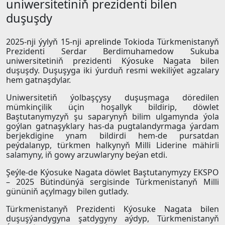
uniwersitetiniň prezidenti bilen
duşuşdy
2025-nji ýylyň 15-nji aprelinde Tokioda Türkmenistanyň
Prezidenti Serdar Berdimuhamedow Sukuba
uniwersitetiniň prezidenti Kýosuke Nagata bilen
duşuşdy. Duşuşyga iki ýurduň resmi wekiliýet agzalary
hem gatnaşdylar.
Uniwersitetiň ýolbaşçysy duşuşmaga döredilen
mümkinçilik üçin hoşallyk bildirip, döwlet
Baştutanymyzyň şu saparynyň bilim ulgamynda ýola
goýlan gatnaşyklary has-da pugtalandyrmaga ýardam
berjekdigine ynam bildirdi hem-de pursatdan
peýdalanyp, türkmen halkynyň Milli Liderine mähirli
salamyny, iň gowy arzuwlaryny beýan etdi.
Şeýle-de Kýosuke Nagata döwlet Baştutanymyzy EKSPO
– 2025 Bütindünýä sergisinde Türkmenistanyň Milli
gününiň açylmagy bilen gutlady.
Türkmenistanyň Prezidenti Kýosuke Nagata bilen
duşuşýandygyna şatdygyny aýdyp, Türkmenistanyň