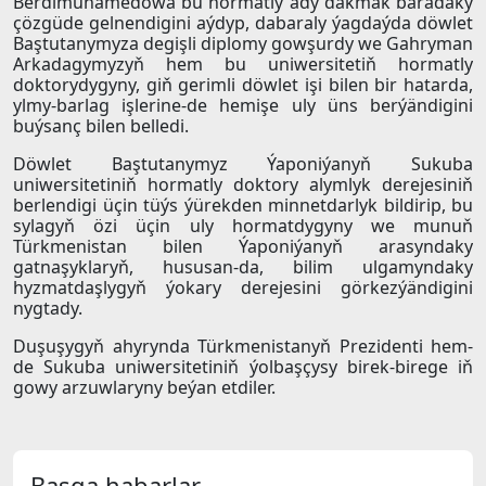
Berdimuhamedowa bu hormatly ady dakmak baradaky
çözgüde gelnendigini aýdyp, dabaraly ýagdaýda döwlet
Baştutanymyza degişli diplomy gowşurdy we Gahryman
Arkadagymyzyň hem bu uniwersitetiň hormatly
doktorydygyny, giň gerimli döwlet işi bilen bir hatarda,
ylmy-barlag işlerine-de hemişe uly üns berýändigini
buýsanç bilen belledi.
Döwlet Baştutanymyz Ýaponiýanyň Sukuba
uniwersitetiniň hormatly doktory alymlyk derejesiniň
berlendigi üçin tüýs ýürekden minnetdarlyk bildirip, bu
sylagyň özi üçin uly hormatdygyny we munuň
Türkmenistan bilen Ýaponiýanyň arasyndaky
gatnaşyklaryň, hususan-da, bilim ulgamyndaky
hyzmatdaşlygyň ýokary derejesini görkezýändigini
nygtady.
Duşuşygyň ahyrynda Türkmenistanyň Prezidenti hem-
de Sukuba uniwersitetiniň ýolbaşçysy birek-birege iň
gowy arzuwlaryny beýan etdiler.
Başga habarlar