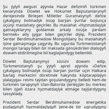
Şu ýylyň awgust aýynda Hazar deňziniň türkmen
kenarynda Döwlet we Hökümet Baştutanlarynyň
derejesinde Birleşen Milletler Guramasynyň deňze
çykalgasy bolmadyk ösüp barýan ýurtlar boýunça
üçünji maslahaty geçiriler. Bu maslahat «Hyzmatdaşlyk
gatnaşyklaryny goldamak arkaly ösüşe ýardam
bermek» atly şygar bilen geçiriler diýip, Prezident
Serdar Berdimuhamedow Mongoliýany bu maslahatyň
işine gatnaşmaga çagyrdy. Bu ugurda Türkmenistanyň
mongol tarapy bilen bir maksada gönükdirilen dialogyň
dowam etdirilmegine bil baglaýandygy bellenildi.
Döwlet Baştutanymyz sözüni dowam edip,
Türkmenistanyň şu ýylyň aprel aýynda «Deňze
çykalgasy bolmadyk ösüp barýan ýurtlar üçin Halkara
barlag merkezini döretmek hakynda köptaraplaýyn
ylalaşyga» resmi taýdan goşulandygyny belledi hem-de
türkmen tarapynyň Ulan-Batorda ýerleşýän bu merkez
bilen işjeň özara hyzmatdaşlyk etmäge taýýardygyny
tassyklady.
Prezident Serdar Berdimuhamedow energetika
pudagynyň hyzmatdaşlygyň ýene-de bir ugrudygyny