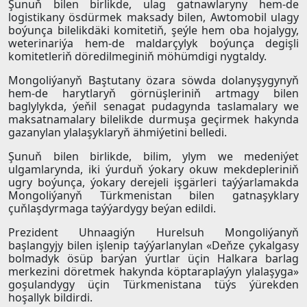
Şunuň bilen birlikde, ulag gatnawlaryny hem-de
logistikany ösdürmek maksady bilen, Awtomobil ulagy
boýunça bilelikdäki komitetiň, şeýle hem oba hojalygy,
weterinariýa hem-de maldarçylyk boýunça degişli
komitetleriň döredilmeginiň möhümdigi nygtaldy.
Mongoliýanyň Baştutany özara söwda dolanyşygynyň
hem-de harytlaryň görnüşleriniň artmagy bilen
baglylykda, ýeňil senagat pudagynda taslamalary we
maksatnamalary bilelikde durmuşa geçirmek hakynda
gazanylan ylalaşyklaryň ähmiýetini belledi.
Şunuň bilen birlikde, bilim, ylym we medeniýet
ulgamlarynda, iki ýurduň ýokary okuw mekdepleriniň
ugry boýunça, ýokary derejeli işgärleri taýýarlamakda
Mongoliýanyň Türkmenistan bilen gatnaşyklary
çuňlaşdyrmaga taýýardygy beýan edildi.
Prezident Uhnaagiýn Hurelsuh Mongoliýanyň
başlangyjy bilen işlenip taýýarlanylan «Deňze çykalgasy
bolmadyk ösüp barýan ýurtlar üçin Halkara barlag
merkezini döretmek hakynda köptaraplaýyn ylalaşyga»
goşulandygy üçin Türkmenistana tüýs ýürekden
hoşallyk bildirdi.