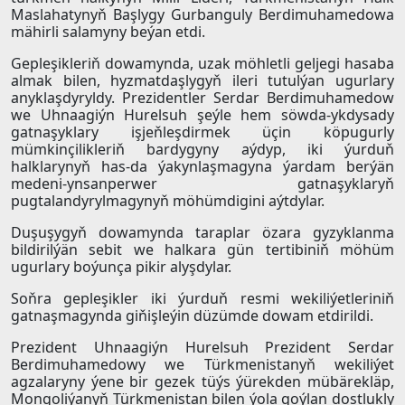
Maslahatynyň Başlygy Gurbanguly Berdimuhamedowa
mähirli salamyny beýan etdi.
Gepleşikleriň dowamynda, uzak möhletli geljegi hasaba
almak bilen, hyzmatdaşlygyň ileri tutulýan ugurlary
anyklaşdyryldy. Prezidentler Serdar Berdimuhamedow
we Uhnaagiýn Hurelsuh şeýle hem söwda-ykdysady
gatnaşyklary işjeňleşdirmek üçin köpugurly
mümkinçilikleriň bardygyny aýdyp, iki ýurduň
halklarynyň has-da ýakynlaşmagyna ýardam berýän
medeni-ynsanperwer gatnaşyklaryň
pugtalandyrylmagynyň möhümdigini aýtdylar.
Duşuşygyň dowamynda taraplar özara gyzyklanma
bildirilýän sebit we halkara gün tertibiniň möhüm
ugurlary boýunça pikir alyşdylar.
Soňra gepleşikler iki ýurduň resmi wekiliýetleriniň
gatnaşmagynda giňişleýin düzümde dowam etdirildi.
Prezident Uhnaagiýn Hurelsuh Prezident Serdar
Berdimuhamedowy we Türkmenistanyň wekiliýet
agzalaryny ýene bir gezek tüýs ýürekden mübärekläp,
Mongoliýanyň Türkmenistan bilen ýola goýlan dostlukly