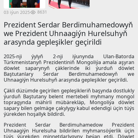
8631
03 iýun 2025
Prezident Serdar Berdimuhamedowyň
we Prezident Uhnaagiýn Hurelsuhyň
arasynda gepleşikler geçirildi
2025-nji ýylyň 2-nji iýunynda Ulan-Batorda
Türkmenistanyň Prezidentiniň Mongoliýa amala aşyran
döwlet saparynyň çäklerinde iki ýurduň döwlet
Baştutanlary Serdar Berdimuhamedowyň we
Uhnaagiýn Hurelsuhyň arasynda gepleşikler geçirildi.
Çäkli düzümde geçirilen gepleşikleriň başynda dostlukly
ýurduň Baştutany belent mertebeli myhmany mongol
topragynda mähirli mübärekläp, Mongoliýa döwlet
sapary bilen gelmäge çakylygy kabul edendigi üçin tüýs
ýürekden hoşallyk bildirdi.
Prezident Serdar Berdimuhamedow Prezident
Uhnaagiýn Hurelsuha bildirilen myhmansöýerlik üçin
tüýs ýürekden minnetdarlygyny beýan etdi. Döwlet