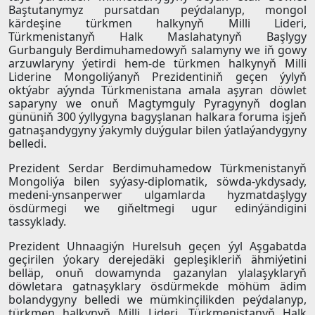
Baştutanymyz pursatdan peýdalanyp, mongol
kärdeşine türkmen halkynyň Milli Lideri,
Türkmenistanyň Halk Maslahatynyň Başlygy
Gurbanguly Berdimuhamedowyň salamyny we iň gowy
arzuwlaryny ýetirdi hem-de türkmen halkynyň Milli
Liderine Mongoliýanyň Prezidentiniň geçen ýylyň
oktýabr aýynda Türkmenistana amala aşyran döwlet
saparyny we onuň Magtymguly Pyragynyň doglan
gününiň 300 ýyllygyna bagyşlanan halkara foruma işjeň
gatnaşandygyny ýakymly duýgular bilen ýatlaýandygyny
belledi.
Prezident Serdar Berdimuhamedow Türkmenistanyň
Mongoliýa bilen syýasy-diplomatik, söwda-ykdysady,
medeni-ynsanperwer ulgamlarda hyzmatdaşlygy
ösdürmegi we giňeltmegi ugur edinýändigini
tassyklady.
Prezident Uhnaagiýn Hurelsuh geçen ýyl Aşgabatda
geçirilen ýokary derejedäki gepleşikleriň ähmiýetini
belläp, onuň dowamynda gazanylan ylalaşyklaryň
döwletara gatnaşyklary ösdürmekde möhüm ädim
bolandygyny belledi we mümkinçilikden peýdalanyp,
türkmen halkynyň Milli Lideri, Türkmenistanyň Halk