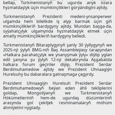
belläp, Türkmenistanyň bu ugurda anyk özara
hyzmatdaşlyk üçin mümkinçilikleri görýändigini aýtdy.
Türkmenistanyň Prezidenti medeni-ynsanperwer
ulgamda hem bilelikde iş alyp barmak üçin giň
mümkinçilikleriň bardygyny aýtdy. Mundan başga-da,
syýahatçylyk ulgamynda hyzmatdaşlyk etmek üçin
amatly mümkinçilikleriň bardygyny belledi.
Türkmenistanyň Bitaraplygynyň şanly 30 ýyllygynyň we
2025-nji ýylyň BMG-niň Baş Assambleýasy tarapyndan
«Halkara parahatçylyk we ynanyşmak ýyly» diýlip yglan
edil şanyna şu ýylyň 12-nji dekabrynda Aşgabatda
halkara forum geçiriler diýip, Prezident Serdar
Berdimuhamedow aýtdy we Prezident Uhnaagiýn
Hurelsuhy bu dabaralara gatnaşmaga çagyrdy.
Prezident Uhnaagiýn Hurelsuh Prezident Serdar
Berdimuhamedowyň beýan eden ähli tekliplerini
goldap, Mongoliýanyň we Türkmenistanyň
Hökümetleriniň hem-de ugurdaş düzümleriniň
arasynda gol çekiljek resminamalaryň möhüm
ähmiýetini nygtady.