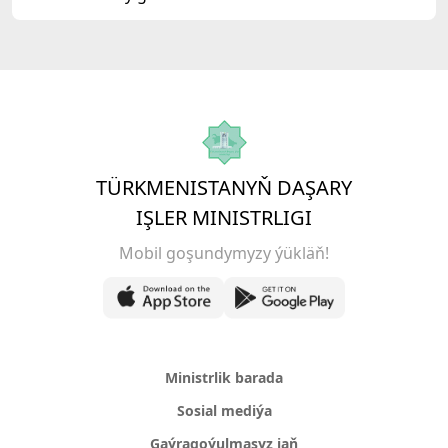
gatnaşdy
TÜRKMENISTANYŇ DAŞARY
IŞLER MINISTRLIGI
Mobil goşundymyzy ýükläň!
Ministrlik barada
Sosial mediýa
Gaýragoýulmasyz jaň