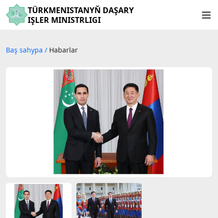
TÜRKMENISTANYŇ DAŞARY
IŞLER MINISTRLIGI
Baş sahypa
/
Habarlar