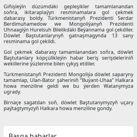
Giňişleýin düzümdäki gepleşikler tamamlanandan
soňra, ikitaraplaýyn resminamalara gol çekmek
dabarasy boldy. Türkmenistanyň Prezidenti Serdar
Berdimuhamedow we Mongoliýanyň Prezidenti
Uhnaagiýn Hurelsuh Bilelikdäki Beýannama gol çekdiler.
Döwlet Baştutanlarynyň gatnaşmagynda 13 sany
resminama gol çekildi.
Gol çekmek dabarasy tamamlanandan soňra, döwlet
Baştutanlary köpçülikleýin habar beriş serişdeleriniň
wekillerine ýüzlenme bilen çykyş etdiler.
Türkmenistanyň Prezidenti Mongoliýa döwlet saparyny
tamamlap, Ulan-Bator şäheriniň “Buýant-Uhaa” Halkara
howa menziline geldi we bu ýerden Watanymyza
ugrady.
Birnäçe sagatdan soň, döwlet Baştutanymyzyň uçary
paýtagtymyzyň Halkara howa menziline gondy.
Başga habarlar