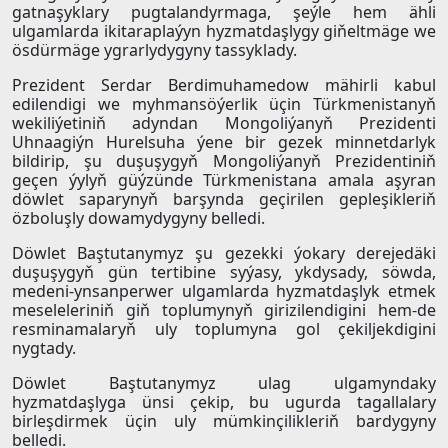
gatnaşyklary pugtalandyrmaga, şeýle hem ähli
ulgamlarda ikitaraplaýyn hyzmatdaşlygy giňeltmäge we
ösdürmäge ygrarlydygyny tassyklady.
Prezident Serdar Berdimuhamedow mähirli kabul
edilendigi we myhmansöýerlik üçin Türkmenistanyň
wekiliýetiniň adyndan Mongoliýanyň Prezidenti
Uhnaagiýn Hurelsuha ýene bir gezek minnetdarlyk
bildirip, şu duşuşygyň Mongoliýanyň Prezidentiniň
geçen ýylyň güýzünde Türkmenistana amala aşyran
döwlet saparynyň barşynda geçirilen gepleşikleriň
özboluşly dowamydygyny belledi.
Döwlet Baştutanymyz şu gezekki ýokary derejedäki
duşuşygyň gün tertibine syýasy, ykdysady, söwda,
medeni-ynsanperwer ulgamlarda hyzmatdaşlyk etmek
meseleleriniň giň toplumynyň girizilendigini hem-de
resminamalaryň uly toplumyna gol çekiljekdigini
nygtady.
Döwlet Baştutanymyz ulag ulgamyndaky
hyzmatdaşlyga ünsi çekip, bu ugurda tagallalary
birleşdirmek üçin uly mümkinçilikleriň bardygyny
belledi.