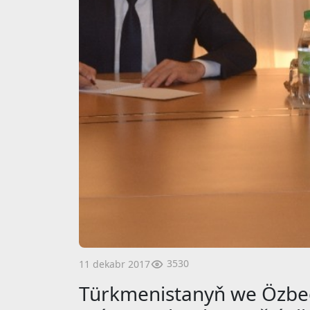
3530
11 dekabr 2017
Türkmenistanyň we Özbeg