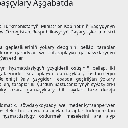
başçylary Aşgabatda
a Türkmenistanyň Ministrler Kabinetiniň Başlygynyň
ow Özbegistan Respublikasynyň Daşary işler ministri
 gepleşikleriniň ýokary depginini belläp, taraplar
lerine garadylar we ikitaraplaýyn gatnaşyklarynyň
an etdiler.
aýyn hyzmatdaşlygyň yzygiderli ösüşiniň belläp, iki
 çäklerinde ikitaraplaýyn gatnaşyklary ösdürmegiň
ellenilşi ýaly, yzygiderli esasda geçirilýän ýokary
ilen, taraplar iki ýurduň Baştutanlarynyň syýasy erki
daky özara gatnaşyklary hil taýdan täze derejä
diplomatik, söwda-ykdysady we medeni-ynsanperwer
eseleler toplumyna garadylar. Taraplar Türkmenistan
a hyzmatdaşlygy ösdürmek meselesini ara alyp