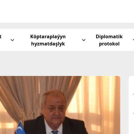
t
Köptaraplaýyn
Diplomatik
hyzmatdaşlyk
protokol