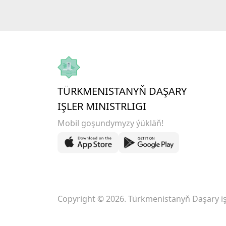
TÜRKMENISTANYŇ DAŞARY
IŞLER MINISTRLIGI
Mobil goşundymyzy ýükläň!
Copyright © 2026. Türkmenistanyň Daşary işl