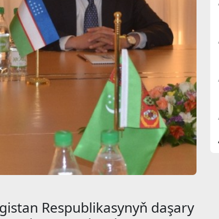
istan Respublikasynyň daşary