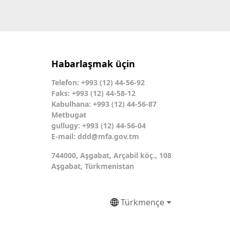
Habarlaşmak üçin
Telefon: +993 (12) 44-56-92
Faks: +993 (12) 44-58-12
Kabulhana: +993 (12) 44-56-87
Metbugat
gullugy: +993 (12) 44-56-04
E-mail:
ddd@mfa.gov.tm
744000, Aşgabat, Arçabil köç., 108
Aşgabat, Türkmenistan
Türkmençe