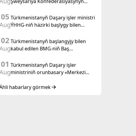
Aug
Şweýsariýa Konfederasiýasynyň
wise-prezidenti, Daşary işler federal
05
departamentiniň başlygyny kabul
Türkmenistanyň Daşary işler ministri
etdi
Aug
ÝHHG-niň häzirki başlygy bilen
duşuşdy
02
Türkmenistanyň başlangyjy bilen
Aug
kabul edilen BMG-niň Baş
Assambleýasynyň «Halkara
01
hukugynyň ýyly, 2028-nji ýyl» atly
Türkmenistanyň Daşary işler
Kararnamasyny durmuşa geçirmegiň
Aug
ministriniň orunbasary «Merkezi
ýolunda
Aziýa – Koreýa Respublikasy»
hyzmatdaşlyk forumynyň ýokary
Ähli habarlary görmek
derejeli wezipeli adamlarynyň
mejlisine gatnaşdy