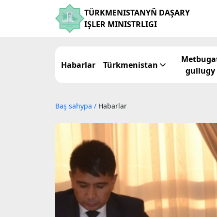
TÜRKMENISTANYŇ DAŞARY
IŞLER MINISTRLIGI
Metbuga
Habarlar
Türkmenistan
gullugy
Baş sahypa
/
Habarlar