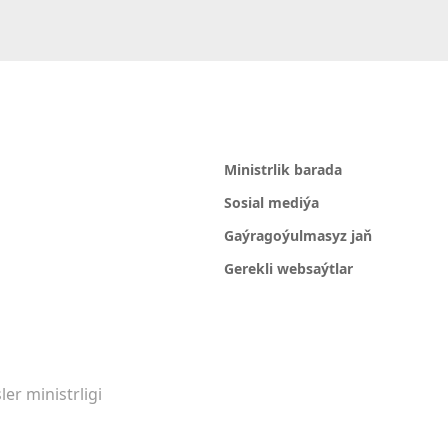
Ministrlik barada
Sosial mediýa
Gaýragoýulmasyz jaň
Gerekli websaýtlar
er ministrligi