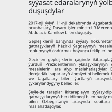
syýasat edaralarynyň ýol
duşuşdylar
2017-nji ýylyň 11-nji dekabrynda Aşgabatd
orunbasary, Daşary işler ministri R.Mered
Abdulaziz Kamilow bilen duşuşdy.
Gepleşikleriň barşynda syýasy hökümetara
gatnaşyklaryň häzirki ýagdaýynyň mesele
toplumynyň ösdürmek boýunça teklipleri beý
Geçirilen gepleşikleriň çäginde ikitarapl
ýurduň Prezidentleriniň ylalaşyklarynyň
meselelerini ara alyp maslahatlaşdylar. B
derejedäki saparlaryň ähmiýetini bellemek b
we tagallalary bilen ýurtlaryň arasyn
çykarylandygyny bellediler.
Şeýle-de taraplar ikitaraplaýyn syýasy-
gatnaşyklarynyň berkidilmegi bilen bagly m
bilen Özbegistanyň arasynda sebitar
maslahatlaşdylar.