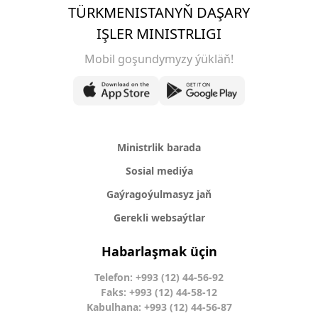
TÜRKMENISTANYŇ DAŞARY
IŞLER MINISTRLIGI
Mobil goşundymyzy ýükläň!
Ministrlik barada
Sosial mediýa
Gaýragoýulmasyz jaň
Gerekli websaýtlar
Habarlaşmak üçin
Telefon: +993 (12) 44-56-92
Faks: +993 (12) 44-58-12
Kabulhana: +993 (12) 44-56-87