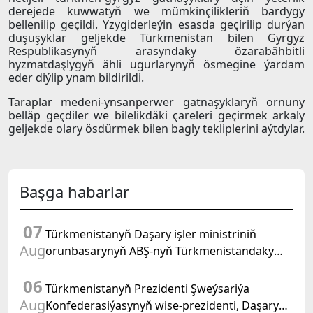
derejede kuwwatyň we mümkinçilikleriň bardygy
bellenilip geçildi. Yzygiderleýin esasda geçirilip durýan
duşuşyklar geljekde Türkmenistan bilen Gyrgyz
Respublikasynyň arasyndaky özarabähbitli
hyzmatdaşlygyň ähli ugurlarynyň ösmegine ýardam
eder diýlip ynam bildirildi.
Taraplar medeni-ynsanperwer gatnaşyklaryň ornuny
belläp geçdiler we bilelikdäki çareleri geçirmek arkaly
geljekde olary ösdürmek bilen bagly tekliplerini aýtdylar.
Başga habarlar
07
Türkmenistanyň Daşary işler ministriniň
Aug
orunbasarynyň ABŞ-nyň Türkmenistandaky
wagtlaýyn işler ynanylan wekili bilen duşuşygy
06
geçirildi
Türkmenistanyň Prezidenti Şweýsariýa
Aug
Konfederasiýasynyň wise-prezidenti, Daşary