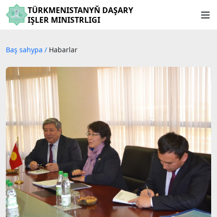
TÜRKMENISTANYŇ DAŞARY
IŞLER MINISTRLIGI
Baş sahypa
/
Habarlar