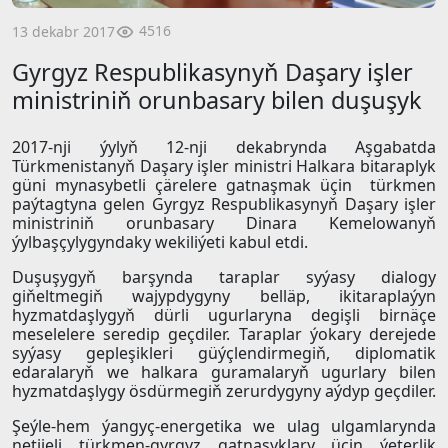
4516
13 dekabr 2017
Gyrgyz Respublikasynyň Daşary işler
ministriniň orunbasary bilen duşuşyk
2017-nji ýylyň 12-nji dekabrynda Aşgabatda
Türkmenistanyň Daşary işler ministri Halkara bitaraplyk
güni mynasybetli çärelere gatnaşmak üçin türkmen
paýtagtyna gelen Gyrgyz Respublikasynyň Daşary işler
ministriniň orunbasary Dinara Kemelowanyň
ýylbaşçylygyndaky wekiliýeti kabul etdi.
Duşuşygyň barşynda taraplar syýasy dialogy
giňeltmegiň wajypdygyny belläp, ikitaraplaýyn
hyzmatdaşlygyň dürli ugurlaryna degişli birnäçe
meselelere seredip geçdiler. Taraplar ýokary derejede
syýasy gepleşikleri güýçlendirmegiň, diplomatik
edaralaryň we halkara guramalaryň ugurlary bilen
hyzmatdaşlygy ösdürmegiň zerurdygyny aýdyp geçdiler.
Şeýle-hem ýangyç-energetika we ulag ulgamlarynda
netijeli türkmen-gyrgyz gatnaşyklary üçin ýeterlik