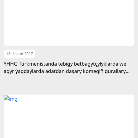
18 dekabr 2017
ÝHHG Türkmenistanda tebigy betbagytçylyklarda we
agyr ýagdaýlarda adatdan daşary komegiň gurallary
boýunça okuw sapaklaryny gurnady