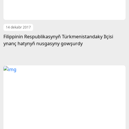
14 dekabr 2017
Filippinin Respublikasynyň Türkmenistandaky Ilçisi
ynanç hatynyň nusgasyny gowşurdy