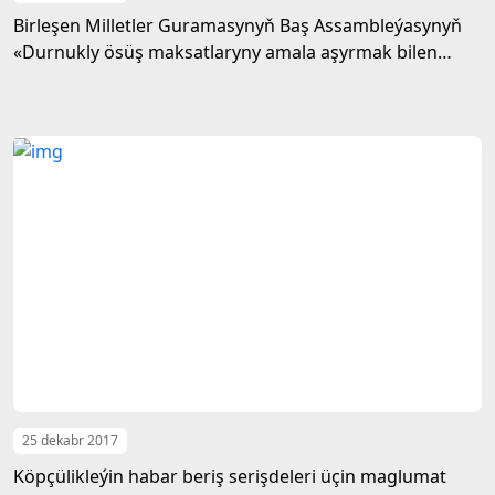
Birleşen Milletler Guramasynyň Baş Assambleýasynyň
«Durnukly ösüş maksatlaryny amala aşyrmak bilen
baglylykda ulaglaryň ähli görnüşleriniň
arabaglanyşygyny berkitmek» atly kararnamasynyň
ähmiýeti hakyna maslahat
25 dekabr 2017
Köpçülikleýin habar beriş serişdeleri üçin maglumat