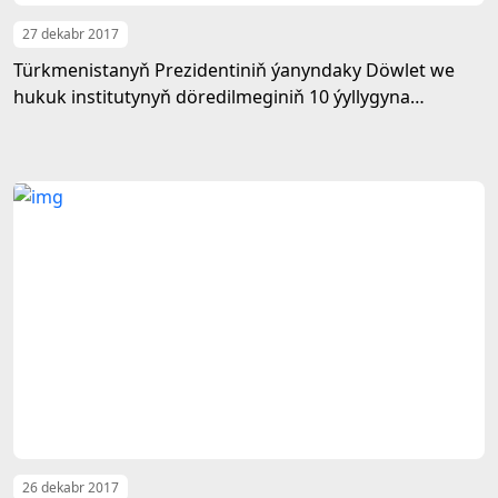
27 dekabr 2017
Türkmenistanyň Prezidentiniň ýanyndaky Döwlet we
hukuk institutynyň döredilmeginiň 10 ýyllygyna
bagyşlanan maslahat
26 dekabr 2017