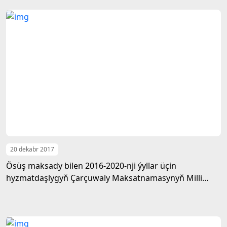
etdi
20 dekabr 2017
Ösüş maksady bilen 2016-2020-nji ýyllar üçin
hyzmatdaşlygyň Çarçuwaly Maksatnamasynyň Milli
dolandyryş we utgaşdyryş toparynyň duşuşygy