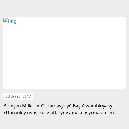
23 dekabr 2017
Birleşen Milletler Guramasynyň Baş Assambleýasy
«Durnukly ösüş maksatlaryny amala aşyrmak bilen
baglylykda ulaglaryň ähli görnüşleriniň
arabaglanyşygyny berkitmek» atly kararnamany kabul