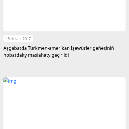
15 dekabr 2017
Aşgabatda Türkmen-amerikan Işewürler geňeşiniň
nobatdaky maslahaty geçirildi