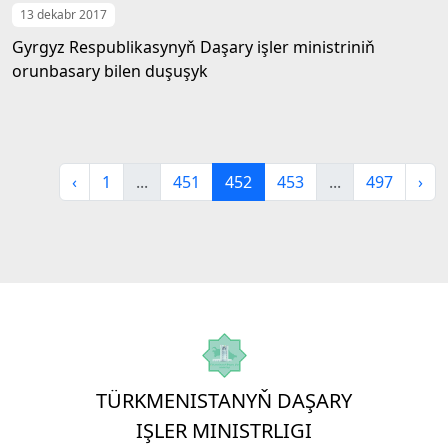
13 dekabr 2017
Gyrgyz Respublikasynyň Daşary işler ministriniň
orunbasary bilen duşuşyk
‹
1
...
451
452
453
...
497
›
TÜRKMENISTANYŇ DAŞARY
IŞLER MINISTRLIGI