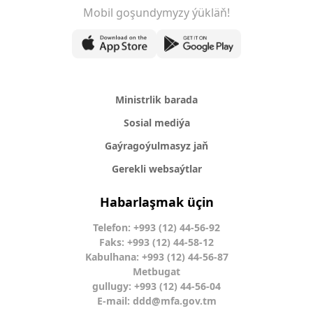
Mobil goşundymyzy ýükläň!
Ministrlik barada
Sosial mediýa
Gaýragoýulmasyz jaň
Gerekli websaýtlar
Habarlaşmak üçin
Telefon: +993 (12) 44-56-92
Faks: +993 (12) 44-58-12
Kabulhana: +993 (12) 44-56-87
Metbugat
gullugy: +993 (12) 44-56-04
E-mail:
ddd@mfa.gov.tm