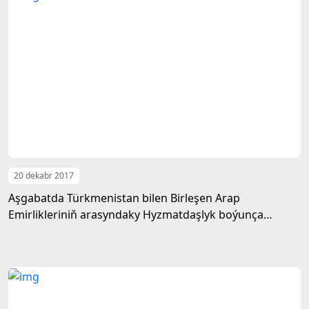
20 dekabr 2017
Aşgabatda Türkmenistan bilen Birleşen Arap
Emirlikleriniň arasyndaky Hyzmatdaşlyk boýunça
bilelikdäki komitetiň mejlisi geçirildi