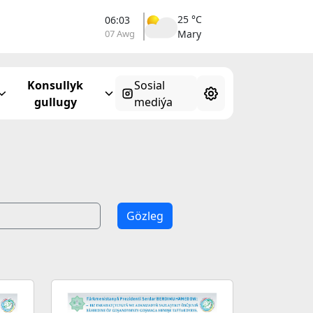
25 °C
06:03
07 Awg
Mary
Konsullyk
Sosial
gullugy
mediýa
Gözleg