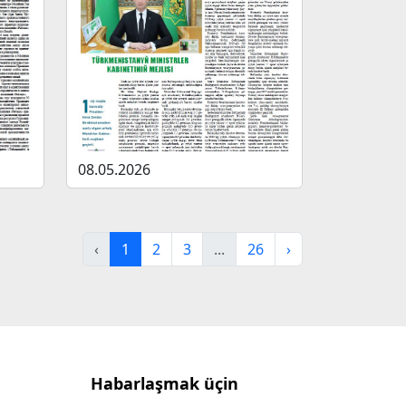
08.05.2026
‹
1
2
3
...
26
›
Habarlaşmak üçin