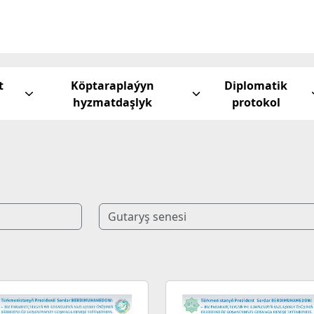
t
Köptaraplaýyn
Diplomatik
hyzmatdaşlyk
protokol