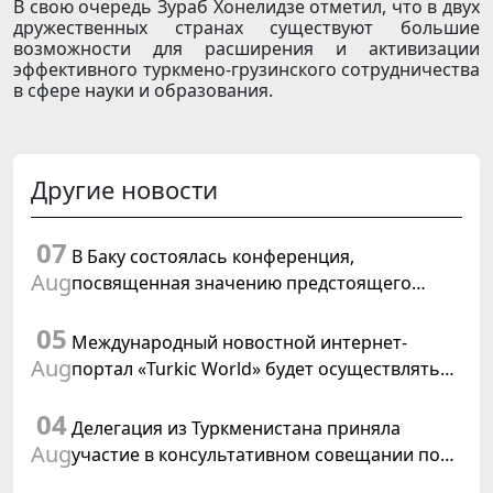
В свою очередь Зураб Хонелидзе отметил, что в двух
дружественных странах существуют большие
возможности для расширения и активизации
эффективного туркмено-грузинского сотрудничества
в сфере науки и образования.
Другие новости
07
В Баку состоялась конференция,
Aug
посвященная значению предстоящего
заседания Халк Маслахаты Туркменистана и
05
резолюции ООН «Год международного
Международный новостной интернет-
права, 2028»
Aug
портал «Turkic World» будет осуществлять
освещение подготовки и проведения
04
заседания Халк Маслахаты Туркменистана
Делегация из Туркменистана приняла
Aug
участие в консультативном совещании по
цифровому коридору CAREC в Исламабаде