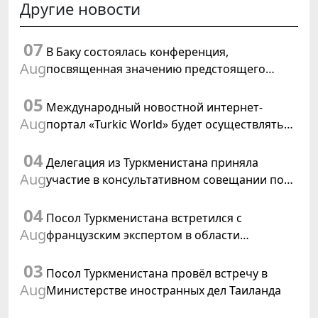
Другие новости
07
В Баку состоялась конференция,
Aug
посвященная значению предстоящего
заседания Халк Маслахаты Туркменистана и
05
резолюции ООН «Год международного
Международный новостной интернет-
права, 2028»
Aug
портал «Turkic World» будет осуществлять
освещение подготовки и проведения
04
заседания Халк Маслахаты Туркменистана
Делегация из Туркменистана приняла
Aug
участие в консультативном совещании по
цифровому коридору CAREC в Исламабаде
04
Посол Туркменистана встретился с
Aug
французским экспертом в области
коневодства
03
Посол Туркменистана провёл встречу в
Aug
Министерстве иностранных дел Таиланда