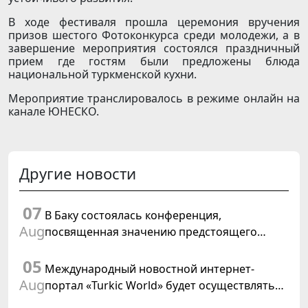
В ходе фестиваля прошла церемония вручения
призов шестого Фотоконкурса среди молодежи, а в
завершение мероприятия состоялся праздничный
прием где гостям были предложены блюда
национальной туркменской кухни.
Мероприятие транслировалось в режиме онлайн на
канале ЮНЕСКО.
Другие новости
07
В Баку состоялась конференция,
Aug
посвященная значению предстоящего
заседания Халк Маслахаты Туркменистана и
05
резолюции ООН «Год международного
Международный новостной интернет-
права, 2028»
Aug
портал «Turkic World» будет осуществлять
освещение подготовки и проведения