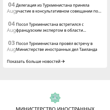
04
заседания Халк Маслахаты Туркменистана
Делегация из Туркменистана приняла
Aug
участие в консультативном совещании по
цифровому коридору CAREC в Исламабаде
04
Посол Туркменистана встретился с
Aug
французским экспертом в области
коневодства
03
Посол Туркменистана провёл встречу в
Aug
Министерстве иностранных дел Таиланда
Показать больше новостей
МИНИСТЕРСТВО ИНОСТРАННЫХ