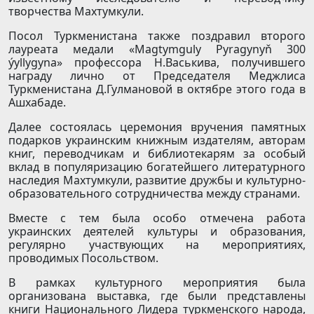
творчества Махтумкули.
Посол Туркменистана также поздравил второго
лауреата медали «Magtymguly Pyragynyň 300
ýyllygyna» профессора Н.Васькива, получившего
награду лично от Председателя Меджлиса
Туркменистана Д.Гулмановой в октябре этого года в
Ашхабаде.
Далее состоялась церемония вручения памятных
подарков украинским книжным издателям, авторам
книг, переводчикам и библиотекарям за особый
вклад в популяризацию богатейшего литературного
наследия Махтумкули, развитие дружбы и культурно-
образовательного сотрудничества между странами.
Вместе с тем была особо отмечена работа
украинских деятелей культуры и образования,
регулярно участвующих на мероприятиях,
проводимых Посольством.
В рамках культурного мероприятия была
организована выставка, где были представлены
книги Национального Лидера туркменского народа,