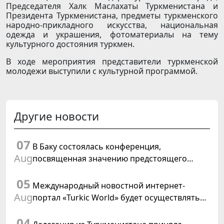
Председателя Халк Маслахаты Туркменистана и
Президента Туркменистана, предметы туркменского
народно-прикладного искусства, национальная
одежда и украшения, фотоматериалы на тему
культурного достояния туркмен.
В ходе мероприятия представители туркменской
молодежи выступили с культурной программой.
Другие новости
07
В Баку состоялась конференция,
Aug
посвященная значению предстоящего
заседания Халк Маслахаты Туркменистана и
05
резолюции ООН «Год международного
Международный новостной интернет-
права, 2028»
Aug
портал «Turkic World» будет осуществлять
освещение подготовки и проведения
04
заседания Халк Маслахаты Туркменистана