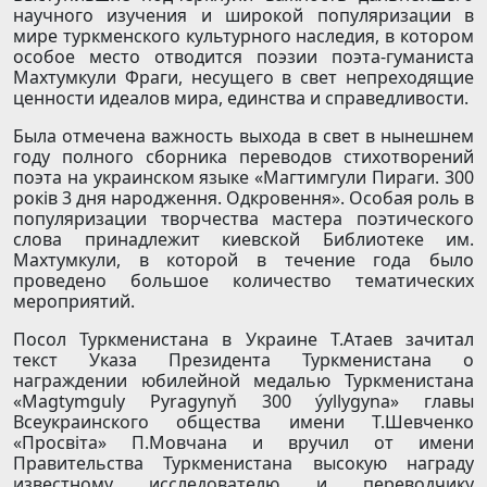
научного изучения и широкой популяризации в
мире туркменского культурного наследия, в котором
особое место отводится поэзии поэта-гуманиста
Махтумкули Фраги, несущего в свет непреходящие
ценности идеалов мира, единства и справедливости.
Была отмечена важность выхода в свет в нынешнем
году полного сборника переводов стихотворений
поэта на украинском языке «Магтимгули Пираги. 300
рокiв 3 дня народження. Одкровення». Особая роль в
популяризации творчества мастера поэтического
слова принадлежит киевской Библиотеке им.
Махтумкули, в которой в течение года было
проведено большое количество тематических
мероприятий.
Посол Туркменистана в Украине Т.Атаев зачитал
текст Указа Президента Туркменистана о
награждении юбилейной медалью Туркменистана
«Magtymguly Pyragynyň 300 ýyllygyna» главы
Всеукраинского общества имени Т.Шевченко
«Просвіта» П.Мовчана и вручил от имени
Правительства Туркменистана высокую награду
известному исследователю и переводчику