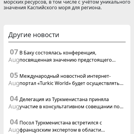
морских ресурсов, в том числе с учётом уникального
значения Каспийского моря для региона.
Другие новости
07
В Баку состоялась конференция,
Aug
посвященная значению предстоящего
заседания Халк Маслахаты Туркменистана и
05
резолюции ООН «Год международного
Международный новостной интернет-
права, 2028»
Aug
портал «Turkic World» будет осуществлять
освещение подготовки и проведения
04
заседания Халк Маслахаты Туркменистана
Делегация из Туркменистана приняла
Aug
участие в консультативном совещании по
цифровому коридору CAREC в Исламабаде
04
Посол Туркменистана встретился с
Aug
французским экспертом в области