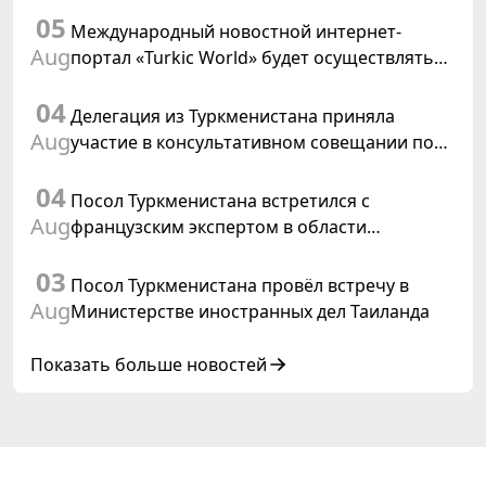
05
резолюции ООН «Год международного
Международный новостной интернет-
права, 2028»
Aug
портал «Turkic World» будет осуществлять
освещение подготовки и проведения
04
заседания Халк Маслахаты Туркменистана
Делегация из Туркменистана приняла
Aug
участие в консультативном совещании по
цифровому коридору CAREC в Исламабаде
04
Посол Туркменистана встретился с
Aug
французским экспертом в области
коневодства
03
Посол Туркменистана провёл встречу в
Aug
Министерстве иностранных дел Таиланда
Показать больше новостей