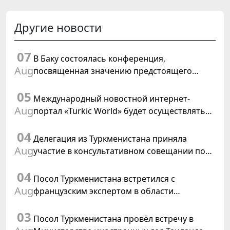
Другие новости
07
В Баку состоялась конференция,
Aug
посвященная значению предстоящего
заседания Халк Маслахаты Туркменистана и
05
резолюции ООН «Год международного
Международный новостной интернет-
права, 2028»
Aug
портал «Turkic World» будет осуществлять
освещение подготовки и проведения
04
заседания Халк Маслахаты Туркменистана
Делегация из Туркменистана приняла
Aug
участие в консультативном совещании по
цифровому коридору CAREC в Исламабаде
04
Посол Туркменистана встретился с
Aug
французским экспертом в области
коневодства
03
Посол Туркменистана провёл встречу в