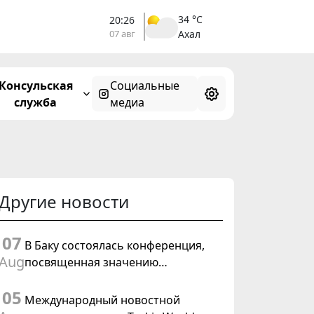
34 °C
20:26
07 авг
Ахал
Консульская
Социальные
служба
медиа
Другие новости
07
В Баку состоялась конференция,
Aug
посвященная значению
предстоящего заседания Халк
05
Маслахаты Туркменистана и
Международный новостной
резолюции ООН «Год