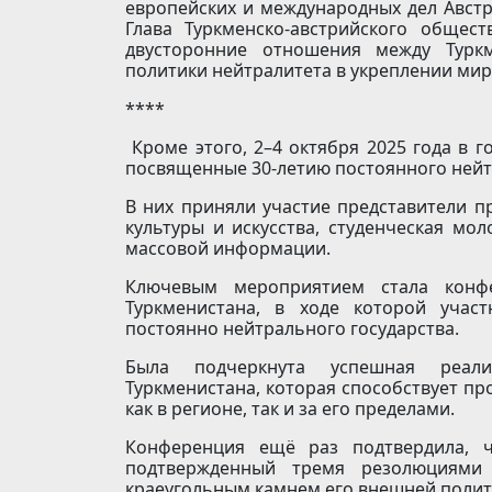
европейских и международных дел Австр
Глава Туркменско-австрийского общес
двусторонние отношения между Турк
политики нейтралитета в укреплении мир
****
Кроме этого, 2–4 октября 2025 года в г
посвященные 30-летию постоянного нейт
В них приняли участие представители пр
культуры и искусства, студенческая мо
массовой информации.
Ключевым мероприятием стала конфе
Туркменистана, в ходе которой учас
постоянно нейтрального государства.
Была подчеркнута успешная реали
Туркменистана, которая способствует пр
как в регионе, так и за его пределами.
Конференция ещё раз подтвердила, ч
подтвержденный тремя резолюциями 
краеугольным камнем его внешней полит