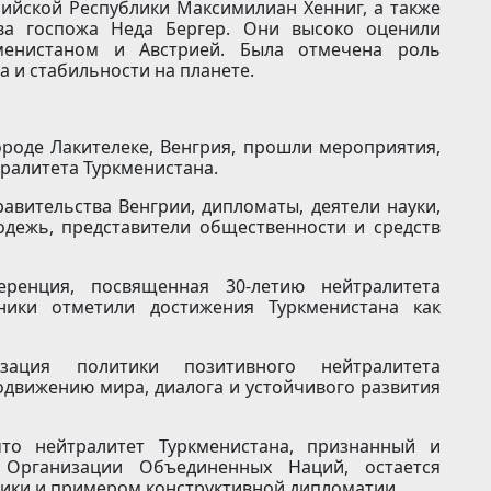
ийской Республики Максимилиан Хенниг, а также
тва госпожа Неда Бергер. Они высоко оценили
менистаном и Австрией. Была отмечена роль
а и стабильности на планете.
ороде Лакителеке, Венгрия, прошли мероприятия,
ралитета Туркменистана.
авительства Венгрии, дипломаты, деятели науки,
лодежь, представители общественности и средств
ренция, посвященная 30-летию нейтралитета
тники отметили достижения Туркменистана как
зация политики позитивного нейтралитета
одвижению мира, диалога и устойчивого развития
то нейтралитет Туркменистана, признанный и
Организации Объединенных Наций, остается
ики и примером конструктивной дипломатии.