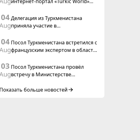
Aug
интернет-портал «Turkic World»
международного права, 2028»
будет осуществлять освещение
04
подготовки и проведения
Делегация из Туркменистана
заседания Халк Маслахаты
Aug
приняла участие в
Туркменистана
консультативном совещании по
04
цифровому коридору CAREC в
Посол Туркменистана встретился с
Исламабаде
Aug
французским экспертом в области
коневодства
03
Посол Туркменистана провёл
Aug
встречу в Министерстве
иностранных дел Таиланда
Показать больше новостей