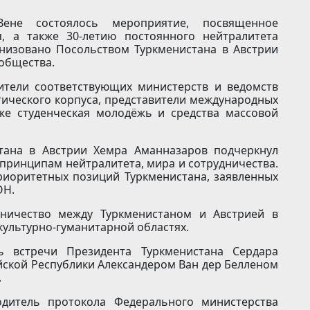
не состоялось мероприятие, посвященное
, а также 30-летию постоянного нейтралитета
низовано Посольством Туркменистана в Австрии
общества.
ители соответствующих министерств и ведомств
тического корпуса, представители международных
кже студенческая молодёжь и средства массовой
тана в Австрии Хемра Аманназаров подчеркнул
принципам нейтралитета, мира и сотрудничества.
риоритетных позиций Туркменистана, заявленных
ОН.
дничество между Туркменистаном и Австрией в
культурно-гуманитарной областях.
ь встречи Президента Туркменистана Сердара
ской Республики Александером Ван дер Белленом
.
одитель протокола Федерального министерства