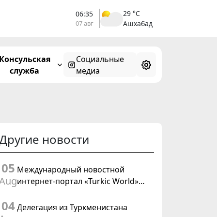
29 °C
06:35
07 авг
Ашхабад
Консульская
Социальные
служба
медиа
Другие новости
05
Международный новостной
Aug
интернет-портал «Turkic World»
будет осуществлять освещение
04
подготовки и проведения
Делегация из Туркменистана
заседания Халк Маслахаты