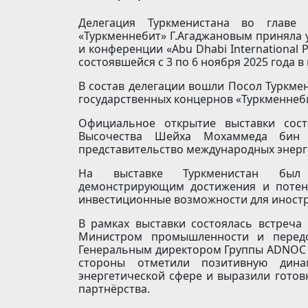
Делегация Туркменистана во главе 
«Туркменнебит» Г.Агаджановым приняла 
и конференции «Abu Dhabi International P
состоявшейся с 3 по 6 ноября 2025 года 
В состав делегации вошли Посол Туркмен
государственных концернов «Туркменнеби
Официальное открытие выставки сос
Высочества Шейха Мохаммеда бин
представительство международных энерге
На выставке Туркменистан был 
демонстрирующим достижения и потенц
инвестиционные возможности для иност
В рамках выставки состоялась встреча 
Министром промышленности и передо
Генеральным директором Группы ADNOC 
стороны отметили позитивную динам
энергетической сфере и выразили гото
партнёрства.