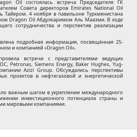
gon Oil состоялась встреча Председателя ГК
ателем Совета директоров Emirates National Oil
ь Тайером. 4 ноября в павильоне Туркменистана
ом Dragon Oil Абдулкаримом Аль Маазми. В ходе
щего сотрудничества и перспектив реализации
авлена подробная информация, посвящённая 25-
ном и компанией «Dragon Oil».
провела встречи с представителями ведущих
, Petronas, Siemens Energy, Baker Hughes, Yug-
компании Azizi Group. Обсуждались перспективы
ных проектов в нефтегазовой и энергетической
тало важным шагом в укреплении международного
движении инвестиционного потенциала страны и
ими мировыми компаниями.