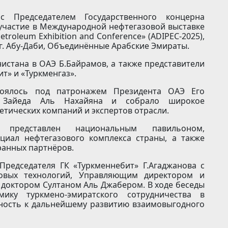
с Председателем Государственного концерна
участие в Международной нефтегазовой выставке
etroleum Exhibition and Conference» (ADIPEC-2025),
в г. Абу-Даби, Объединённые Арабские Эмираты.
истана в ОАЭ Б.Байрамов, а также представители
т» и «Туркменгаз».
тоялось под патронажем Президента ОАЭ Его
 Зайеда Аль Нахайяна и собрало широкое
тических компаний и экспертов отрасли.
представлен национальным павильоном,
иал нефтегазового комплекса страны, а также
ранных партнёров.
Председателя ГК «Туркменнебит» Г.Агаджанова с
вых технологий, Управляющим директором и
доктором Султаном Аль Джабером. В ходе беседы
ику туркмено-эмиратского сотрудничества в
вность к дальнейшему развитию взаимовыгодного