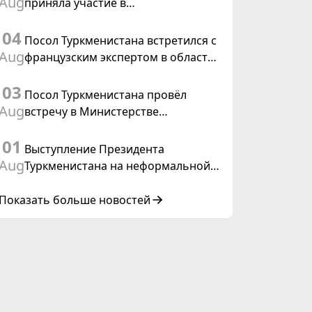
Aug
приняла участие в
Туркменистана
консультативном совещании по
04
цифровому коридору CAREC в
Посол Туркменистана встретился с
Исламабаде
Aug
французским экспертом в области
коневодства
03
Посол Туркменистана провёл
Aug
встречу в Министерстве
иностранных дел Таиланда
01
Выступление Президента
Aug
Туркменистана на неформальной
Консультативной встрече глав
государств Центральной Азии и
Показать больше новостей
Азербайджанской Республики