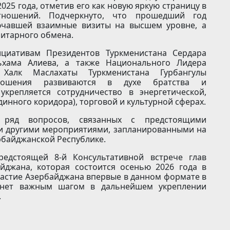
025 года, отметив его как новую яркую страницу в
отношений. Подчеркнуто, что прошедший год
ючавшей взаимные визиты на высшем уровне, а
нитарного обмена.
ициативам Президентов Туркменистана Сердара
хама Алиева, а также Национального Лидера
 Халк Маслахаты Туркменистана Гурбангулы
тношения развиваются в духе братства и
 укрепляется сотрудничество в энергетической,
динного коридора), торговой и культурной сферах.
 ряд вопросов, связанных с предстоящими
и другими мероприятиями, запланированными на
зербайджанской Республике.
едстоящей 8-й Консультативной встрече глав
йджана, которая состоится осенью 2026 года в
частие Азербайджана впервые в данном формате в
танет важным шагом в дальнейшем укреплении
.