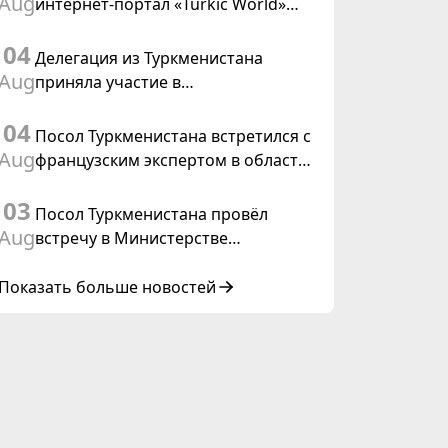
Aug
интернет-портал «Turkic World»
международного права, 2028»
будет осуществлять освещение
04
подготовки и проведения
Делегация из Туркменистана
заседания Халк Маслахаты
Aug
приняла участие в
Туркменистана
консультативном совещании по
04
цифровому коридору CAREC в
Посол Туркменистана встретился с
Исламабаде
Aug
французским экспертом в области
коневодства
03
Посол Туркменистана провёл
Aug
встречу в Министерстве
иностранных дел Таиланда
Показать больше новостей