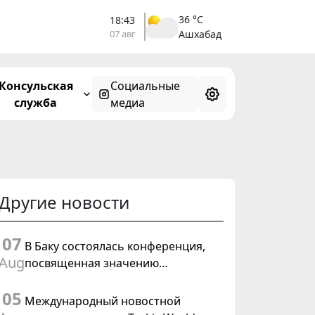
36 °C
18:43
07 авг
Ашхабад
Консульская
Социальные
служба
медиа
Другие новости
07
В Баку состоялась конференция,
Aug
посвященная значению
предстоящего заседания Халк
05
Маслахаты Туркменистана и
Международный новостной
резолюции ООН «Год