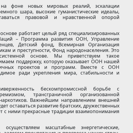
 на фоне новых мировых реалий, эскалации
емного шара, высокие гуманистические идеалы,
аваться правовой и нравственной опорой
 основе работает целый ряд специализированных
Наций – Программа развития ООН, Управление
нцев, Детский фонд, Всемирная Организация
икам и преступности, Фонд народонаселения. Это
 системной основе. Мы приветствуем такое
нимаем поддержку, которую оказывает ООН нашей
личных проектов и программ. Вместе с ООН
одимое ради укрепления мира, стабильности и
верженность бескомпромиссной борьбе с
ремизмом, трансграничной организованной
 наркотиков. Важнейшим направлением внешней
дет оставаться развитие братских, дружественных
ют с ними прекрасные традиции взаимопонимания
осуществляем масштабные энергетические,