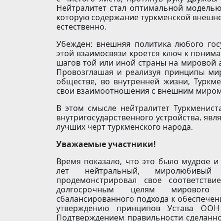
Нейтралитет стал оптимальной моделью 
которую содержание туркменской внешне
естественно.
Убежден: внешняя политика любого гос
этой взаимосвязи кроется ключ к поним
шагов той или иной страны на мировой 
Провозглашая и реализуя принципы мир
обществе, во внутренней жизни, Туркме
свои взаимоотношения с внешним миром
В этом смысле нейтралитет Туркменист
внутригосударственного устройства, яв
лучших черт туркменского народа.
Уважаемые участники!
Время показало, что это было мудрое 
лет нейтральный, миролюбивый 
продемонстрировал свое соответств
долгосрочным целям мирового с
сбалансированного подхода к обеспечен
утверждению принципов Устава ООН 
Подтверждением правильности сделанно