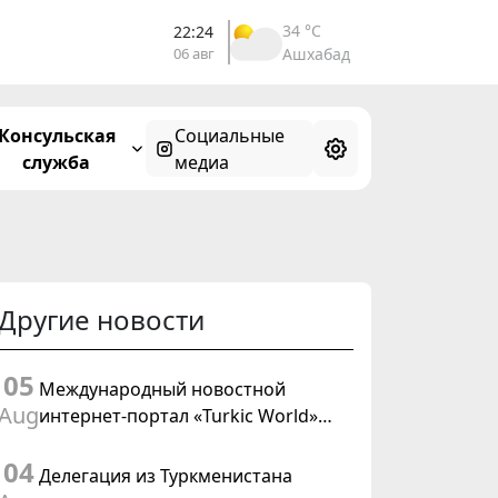
32 °C
22:24
06 авг
Ахал
Консульская
Социальные
служба
медиа
Другие новости
05
Международный новостной
Aug
интернет-портал «Turkic World»
будет осуществлять освещение
04
подготовки и проведения
Делегация из Туркменистана
заседания Халк Маслахаты