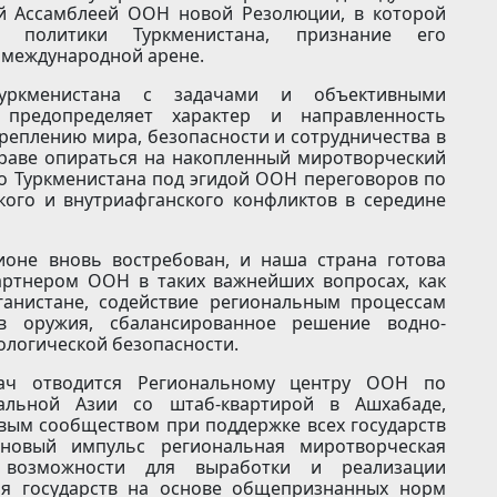
й Ассамблеей ООН новой Резолюции, в которой
й политики Туркменистана, признание его
 международной арене.
Туркменистана с задачами и объективными
 предопределяет характер и направленность
реплению мира, безопасности и сотрудничества в
праве опираться на накопленный миротворческий
о Туркменистана под эгидой ООН переговоров по
ого и внутриафганского конфликтов в середине
ионе вновь востребован, и наша страна готова
ртнером ООН в таких важнейших вопросах, как
ганистане, содействие региональным процессам
в оружия, сбалансированное решение водно-
ологической безопасности.
ач отводится Региональному центру ООН по
альной Азии со штаб-квартирой в Ашхабаде,
вым сообществом при поддержке всех государств
новый импульс региональная миротворческая
ь возможности для выработки и реализации
ия государств на основе общепризнанных норм