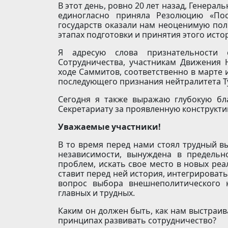
В этот день, ровно 20 лет назад, Генер
единогласно приняла Резолюцию «Пос
государств оказали нам неоценимую по
этапах подготовки и принятия этого исто
Я адресую слова признательности с
Сотрудничества, участникам Движения
ходе Саммитов, соответственно в марте 
последующего признания нейтралитета Т
Сегодня я также выражаю глубокую бл
Секретариату за проявленную конструкт
Уважаемые участники!
В то время перед нами стоял трудный в
независимости, вынуждена в предель
проблем, искать свое место в новых реа
ставит перед ней история, интегрироват
вопрос выбора внешнеполитического 
главных и трудных.
Каким он должен быть, как нам выстраи
принципах развивать сотрудничество?