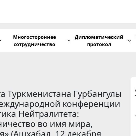
Многостороннее
Дипломатический
сотрудничество
протокол
а Туркменистана Гурбангулы
еждународной конференции
тика Нейтралитета:
ичество во имя мира,
я» (Ашхабад, 12 декабря