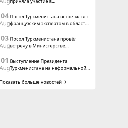
Aug
приняла участие в
Туркменистана
консультативном совещании по
04
цифровому коридору CAREC в
Посол Туркменистана встретился с
Исламабаде
Aug
французским экспертом в области
коневодства
03
Посол Туркменистана провёл
Aug
встречу в Министерстве
иностранных дел Таиланда
01
Выступление Президента
Aug
Туркменистана на неформальной
Консультативной встрече глав
государств Центральной Азии и
Показать больше новостей
Азербайджанской Республики