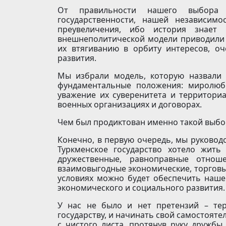
От правильности нашего выбора 
государственности, нашей независимо
преувеличения, ибо история знает
внешнеполитической модели приводили к
их втягиванию в орбиту интересов, о
развития.
Мы избрали модель, которую назвали 
фундаментальные положения: миролюби
уважение их суверенитета и территори
военных организациях и договорах.
Чем был продиктован именно такой выбо
Конечно, в первую очередь, мы руково
Туркменское государство хотело жить
дружественные, равноправные отнош
взаимовыгодные экономические, торговые
условиях можно будет обеспечить наше
экономического и социального развития.
У нас не было и нет претензий – те
государству, и начинать свой самостоят
с чистого листа, протянув руку дружбы