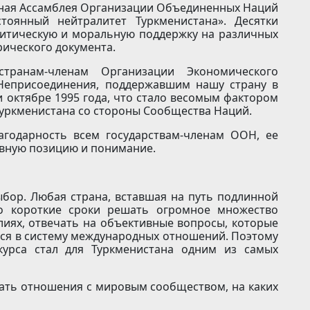
альная Ассамблея Организации Объединенных Наций
тоянный нейтралитет Туркменистана». Десятки
литическую и моральную поддержку на различных
рического документа.
транам-членам Организации Экономического
 Неприсоединения, поддержавшим нашу страну в
и октябре 1995 года, что стало весомым фактором
уркменистана со стороны Сообщества Наций.
агодарность всем государствам-членам ООН, ее
ивную позицию и понимание.
ыбор. Любая страна, вставшая на путь подлинной
но короткие сроки решать огромное множество
лиях, отвечать на объективные вопросы, которые
ься в систему международных отношений. Поэтому
курса стал для Туркменистана одним из самых
вать отношения с мировым сообществом, на каких