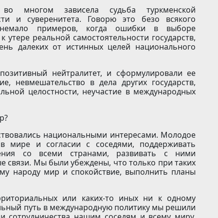
во многом зависела судьба туркменской
сти и суверенитета. Говорю это безо всякого
 немало примеров, когда ошибки в выборе
 утере реальной самостоятельности государств,
чень далеких от истинных целей национального
позитивный нейтралитет, и сформулировали ее
е, невмешательство в дела других государств,
альной целостности, неучастие в международных
р?
дствовались национальными интересами. Молодое
 в мире и согласии с соседями, поддерживать
ения со всеми странами, развивать с ними
 связи. Мы были убеждены, что только при таких
му народу мир и спокойствие, выполнить планы
рриториальных или каких-то иных ни к одному
ельный путь в международную политику мы решили
 и сотрудничества нашим соседям и всему миру.