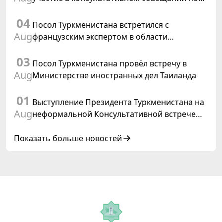
цифровому коридору CAREC в Исламабаде
04
Посол Туркменистана встретился с
Aug
французским экспертом в области
коневодства
03
Посол Туркменистана провёл встречу в
Aug
Министерстве иностранных дел Таиланда
01
Выступление Президента Туркменистана на
Aug
неформальной Консультативной встрече
глав государств Центральной Азии и
Азербайджанской Республики
Показать больше новостей