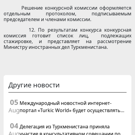
Решение конкурсной комиссии оформляется
отдельным протоколом, подписываемым
председателем и членами комиссии.
12. По результатам конкурса конкурсная
комиссия готовит список лиц, подлежащих
стажировке, и представляет на рассмотрение
Министру иностранных дел Туркменистана.
Другие новости
05
Международный новостной интернет-
Aug
портал «Turkic World» будет осуществлять
освещение подготовки и проведения
04
заседания Халк Маслахаты Туркменистана
Делегация из Туркменистана приняла
Aug
участие в консультативном совещании по