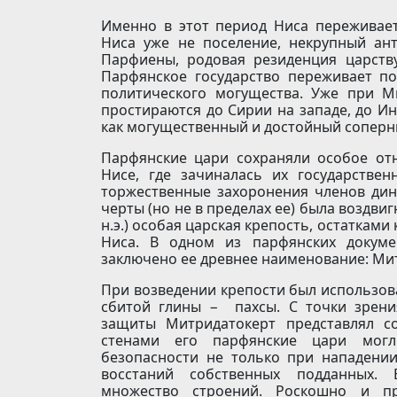
Именно в этот период Ниса переживает
Ниса уже не поселение, некрупный ан
Парфиены, родовая резиденция царствую
Парфянское государство переживает п
политического могущества. Уже при М
простираются до Сирии на западе, до Ин
как могущественный и достойный соперн
Парфянские цари сохраняли особое от
Нисе, где зачиналась их государстве
торжественные захоронения членов дина
черты (но не в пределах ее) была воздвигн
н.э.) особая царская крепость, остаткам
Ниса. В одном из парфянских докуме
заключено ее древнее наименование: Ми
При возведении крепости был использов
сбитой глины − пахсы. С точки зрени
защиты Митридатокерт представлял с
стенами его парфянские цари могл
безопасности не только при нападени
восстаний собственных подданных. 
множество строений. Роскошно и п