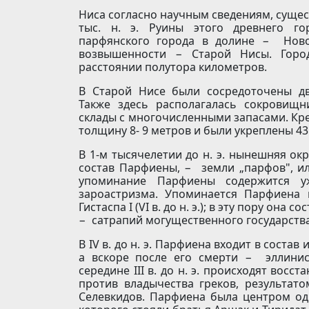
Ниса согласно научным сведениям, существ
тыс. н. э. Руины этого древнего го
парфянского города в долине − Ново
возвышенности − Старой Нисы. Горо
расстоянии полутора километров.
В Старой Нисе были сосредоточены д
Также здесь располагалась сокровищ
склады с многочисленными запасами. Кр
толщину 8- 9 метров и были укреплены 
В 1-м тысячелетии до н. э. нынешняя ок
состав Парфиены, − земли „парфов", ил
упоминание Парфиены содержится у
зароастризма. Упоминается Парфиена 
Гистаспа I (VI в. до н. э.); в эту пору она
− сатрапий могущественного государств
В IV в. до н. э. Парфиена входит в соста
а вскоре после его смерти − эллинис
середине III в. до н. э. происходят восс
против владычества греков, результато
Селевкидов. Парфиена была центром одн