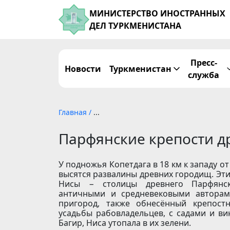
МИНИСТЕРСТВО ИНОСТРАННЫХ
ДЕЛ ТУРКМЕНИСТАНА
Пресс-
Новости
Туркменистан
служба
Главная
/
...
Парфянские крепости д
У подножья Копетдага в 18 км к западу о
высятся развалины древних городищ. Эти
Нисы − столицы древнего Парфянско
античными и средневековыми автора
пригород, также обнесённый крепост
усадьбы рабовладельцев, с садами и ви
Багир, Ниса утопала в их зелени.