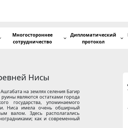
Многостороннее
Дипломатический
сотрудничество
протокол
ревней Нисы
т Ашгабата на землях селения Багир
 руины являются остатками города
го государства, упоминаемого
ми. Ниса имела очень обширный
ным валом. Здесь располагались
ноградниками; как и современный