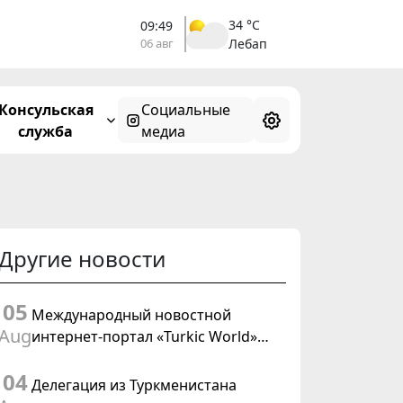
34 °C
09:49
06 авг
Лебап
Консульская
Социальные
служба
медиа
Другие новости
05
Международный новостной
Aug
интернет-портал «Turkic World»
будет осуществлять освещение
04
подготовки и проведения
Делегация из Туркменистана
заседания Халк Маслахаты