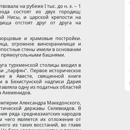
овала на рубеже I тыс. до н. э. − 1
рода состоят из двух городищ:
й Нисы, и царской крепости на
дища отстоят друг от друга на
ворцовые и храмовые постройки.
ница, огромное винохранилище и
епостные стены имели в основании
43 прямоугольными башнями.
руга туркменской столицы входил в
и „парфян". Первое историческое
же в Авесте, священной книге
и в Бехистунской надписи Дария
 составляла одну из податных областей
а Ахеменидов.
в империи Александра Македонского,
тической державы Селевкидов. В
тания ряда среднеазиатских народов
м чего является их отложение от
ого из таких восстаний, во главе