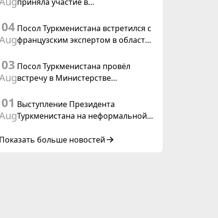
Aug
приняла участие в
Туркменистана
консультативном совещании по
04
цифровому коридору CAREC в
Посол Туркменистана встретился с
Исламабаде
Aug
французским экспертом в области
коневодства
03
Посол Туркменистана провёл
Aug
встречу в Министерстве
иностранных дел Таиланда
01
Выступление Президента
Aug
Туркменистана на неформальной
Консультативной встрече глав
государств Центральной Азии и
Показать больше новостей
Азербайджанской Республики