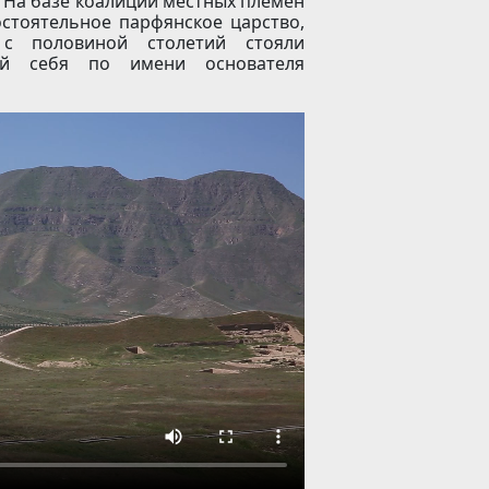
. На базе коалиции местных племен
стоятельное парфянское царство,
с половиной столетий стояли
шей себя по имени основателя