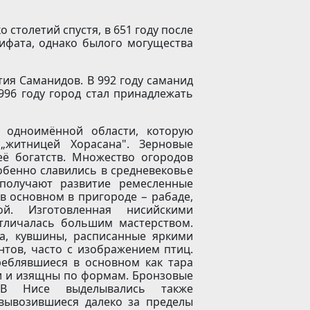
столетий спустя, в 651 году после
ифата, однако былого могущества
тия Саманидов. В 992 году саманид
 996 году город стал принадлежать
 одноимённой области, которую
„житницей Хорасана". Зерновые
её богатств. Множество огородов
обенно славились в средневековье
получают развитие ремесленные
в основном в пригороде − рабаде,
й. Изготовленная нисийскими
тличалась большим мастерством.
а, кувшины, расписанные яркими
тов, часто с изображением птиц.
реблявшиеся в основном как тара
и и изящны по формам. Бронзовые
 В Нисе выделывались также
вывозившиеся далеко за пределы