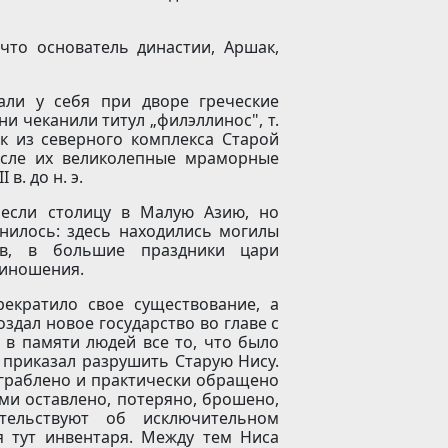
что основатель династии, Аршак,
али у себя при дворе греческие
и чеканили титул „филэллинос", т.
ок из северного комплекса Старой
исле их великолепные мраморные
в. до н. э.
несли столицу в Малую Азию, но
нилось: здесь находились могилы
ов, в большие праздники цари
риношения.
рекратило свое существование, а
дал новое государство во главе с
 в памяти людей все то, что было
 приказал разрушить Старую Нису.
зграблено и практически обращено
ми оставлено, потеряно, брошено,
тельствуют об исключительном
я тут инвентаря. Между тем Ниса