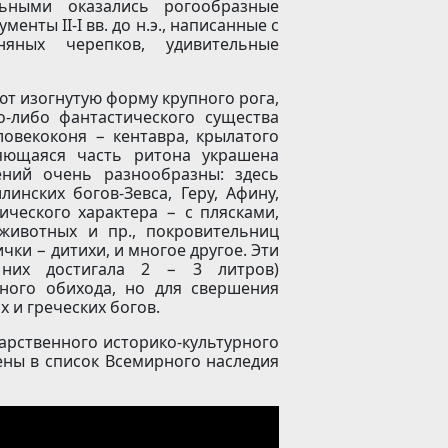
ьными оказались рогообразные
енты II-I вв. до н.э., написанные с
ных черепков, удивительные
т изогнутую форму крупного рога,
о-либо фантастического существа
ловекоконя − кентавра, крылатого
ряющаяся часть ритона украшена
ний очень разнообразны: здесь
нских богов-Зевса, Геру, Афину,
ического характера − с плясками,
животных и пр., покровительниц
чки − дитихи, и многое другое. Эти
них достигала 2 − 3 литров)
ного обихода, но для свершения
 и греческих богов.
арственного ис­то­ри­ко-куль­тур­но­го
­че­ны в спи­сок Всемирного наследия