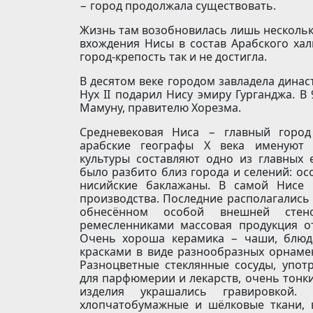
− город продолжала существовать.
Жизнь там возобновилась лишь несколько 
вхождения Нисы в состав Арабского хал
город-крепость так и не достигла.
В десятом веке городом завладела динас
Нух II подарил Нису эмиру Гурганджа. В
Мамуну, правителю Хорезма.
Средневековая Ниса − главный город
арабские географы X века именуют 
культуры составляют одно из главных 
было разбито близ города и селений: ос
нисийские баклажаны. В самой Нисе 
производства. Последние располагались 
обнесённом особой внешней стено
ремесленниками массовая продукция о
Очень хороша керамика − чаши, блюд
красками в виде разнообразных орнамен
Разноцветные стеклянные сосуды, упот
для парфюмерии и лекарств, очень тонк
изделия украшались гравировкой.
хлопчатобумажные и шёлковые ткани, 