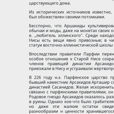
царствующего дома.
Из исторических источников известно, 
был обожествлен своими потомками.
Бесспорно, что Аршакиды культивиров
обычаи и моды, даже на монетах своих он
е. „любитель эллинского". Среди наход
Нисы есть вещи явно привозные; в ч
статуи восточно-эллинистической школы II 
Впоследствии правители Парфии пере
особое отношение к Старой Нисе сохра
членов правящей династии Арсакид
приезжали в Нису и устраивали жертвоп
В 226 году н.э. Парфянское царство п
бывший наместник Арсакидов Арташир соз
династией Сасанидов. Желая искоренить
связано с парфянскими правителями, он
Родовое гнездо Арсакидов оказалось ра
в руины. Однако кое-что было грабителя
но даже эти жалкие остатки свиде
разнообразии н ценности хранившегос