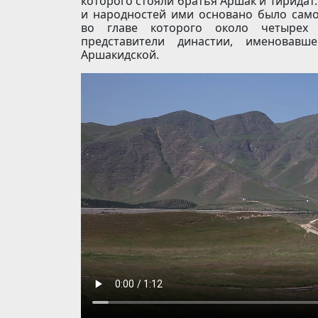
которого стояли братья Аршак и Тиридат
и народностей ими основано было само
во главе которого около четырех 
представители династии, именовав
Аршакидской.