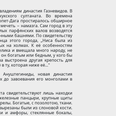
владениям династия Газневидов. В
укского султаната. Во времена
опет-Дага простиралось обширное
мечеть − намазга. Сам город в эту
лых парфянских валов возводятся
нными башнями. По свидетельству
енца этого города, „Ниса была из
ых на холмах. К её особенностям
елика и вмещала много народу, не
 он богатым или бедным, у кого бы
а выстроена другая крепость для
в ту, которая ниже её..."
 Ануштегиниды, новая династия
ах до завоевания его монголами в
та свидетельствуют лишь находки
железные панцыри, крупные щиты
релы. Богатые, с позолотою, ткани.
 вырезаны были из слоновой кости.
ги и амфоры, стеклянные бокалы,