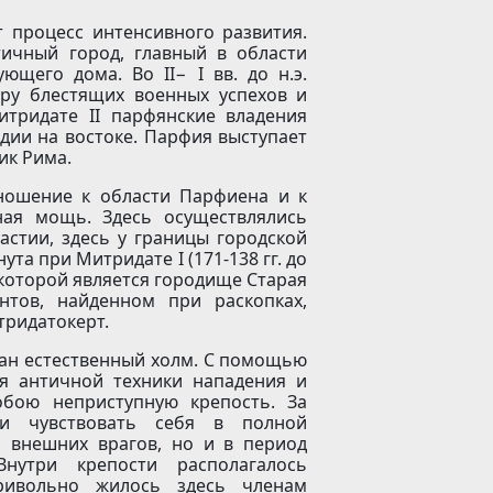
 процесс интенсивного развития.
тичный город, главный в области
щего дома. Во II− I вв. до н.э.
ору блестящих военных успехов и
итридате II парфянские владения
дии на востоке. Парфия выступает
ик Рима.
ношение к области Парфиена и к
нная мощь. Здесь осуществлялись
стии, здесь у границы городской
ута при Митридате I (171-138 гг. до
и которой является городище Старая
нтов, найденном при раскопках,
тридатокерт.
ан естественный холм. С помощью
я античной техники нападения и
обою неприступную крепость. За
и чувствовать себя в полной
и внешних врагов, но и в период
Внутри крепости располагалось
ривольно жилось здесь членам