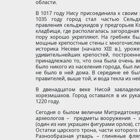
области.
В 1017 году Нису присоединила к своим 
1035 году город стал частью Сельдж
правления сельджукидов у предгорьев К
кладбище, где располагалась загородная 
пору хорошо укрепляют. На гребнях бы
мощные крепостные стены с многочисле
историка Несеви (начало XIII в.), урож
удивительнейших крепостей, построенн
принадлежало то, что она была очень в
было никого из населения города, был ли
не было в ней дома. В середине её был
правителей, выше той, и вода текла из неё 
В двенадцатом веке Нисой завладели
хорезмшахов. Город оставался в их рук
1220 году.
Сегодня о былом величии Митридатокер
археологов − предметы вооружения − 
(один из них украшен фигурами орлов), ст
Остатки царского трона, части которого
Разнообразная утварь − глиняные фля