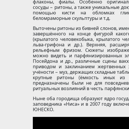
флаконы, фиалы. Особенно оригинал
сосуды − ритоны, а также уникальные докум
помощью кисти на обломках глиня
беломраморные скульптуры и т.д.
Выточены ритоны из бивней слонов, имею
завершённого на конце фигурой каког
(крылатого человекобыка, крылатого че
льва-грифона и др.). Верхняя, расши
рельефным фризом. Сюжеты изображе
можно видеть и парфянизированных элли
Посейдона и др., различные сцены вакх
приводом и заклинанием жертвенных 
учёности − муз, держащих складные табли
крупные ритоны (ёмкость иных из 
предназначены были не для повседнев
ритуальных возлияний в честь парфянских
Ны­не оба го­ро­ди­ща об­ра­зу­ют яд­ро госуд
за­по­вед­ни­ка «Ни­са» и в 2007 году вклю
ЮНЕСКО.