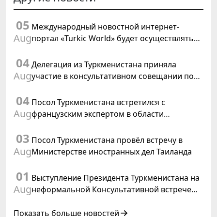
05
Международный новостной интернет-
Aug
портал «Turkic World» будет осуществлять
освещение подготовки и проведения
04
заседания Халк Маслахаты Туркменистана
Делегация из Туркменистана приняла
Aug
участие в консультативном совещании по
цифровому коридору CAREC в Исламабаде
04
Посол Туркменистана встретился с
Aug
французским экспертом в области
коневодства
03
Посол Туркменистана провёл встречу в
Aug
Министерстве иностранных дел Таиланда
01
Выступление Президента Туркменистана на
Aug
неформальной Консультативной встрече
глав государств Центральной Азии и
Азербайджанской Республики
Показать больше новостей