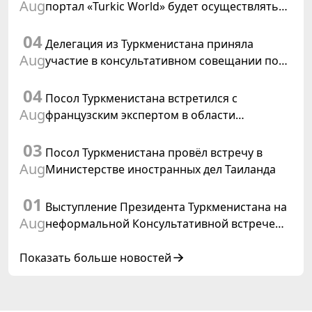
Aug
портал «Turkic World» будет осуществлять
освещение подготовки и проведения
04
заседания Халк Маслахаты Туркменистана
Делегация из Туркменистана приняла
Aug
участие в консультативном совещании по
цифровому коридору CAREC в Исламабаде
04
Посол Туркменистана встретился с
Aug
французским экспертом в области
коневодства
03
Посол Туркменистана провёл встречу в
Aug
Министерстве иностранных дел Таиланда
01
Выступление Президента Туркменистана на
Aug
неформальной Консультативной встрече
глав государств Центральной Азии и
Азербайджанской Республики
Показать больше новостей