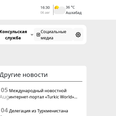
36 °C
16:30
06 авг
Ашхабад
Консульская
Социальные
служба
медиа
Другие новости
05
Международный новостной
Aug
интернет-портал «Turkic World»
будет осуществлять освещение
04
подготовки и проведения
Делегация из Туркменистана
заседания Халк Маслахаты