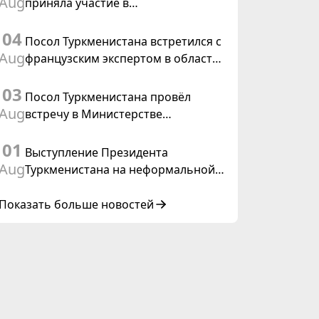
Aug
приняла участие в
Туркменистана
консультативном совещании по
04
цифровому коридору CAREC в
Посол Туркменистана встретился с
Исламабаде
Aug
французским экспертом в области
коневодства
03
Посол Туркменистана провёл
Aug
встречу в Министерстве
иностранных дел Таиланда
01
Выступление Президента
Aug
Туркменистана на неформальной
Консультативной встрече глав
государств Центральной Азии и
Показать больше новостей
Азербайджанской Республики