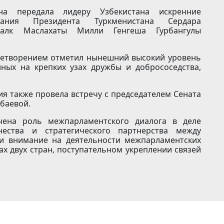
на передала лидеру Узбекистана искренние
ания Президента Туркменистана Сердара
Халк Маслахаты Милли Генгеша Гурбангулы
влетворением отметил нынешний высокий уровень
нных на крепких узах дружбы и добрососедства,
также провела встречу с председателем Сената
баевой.
чена роль межпарламентского диалога в деле
чества и стратегического партнерства между
ли внимание на деятельности межпарламентских
х двух стран, поступательном укреплении связей