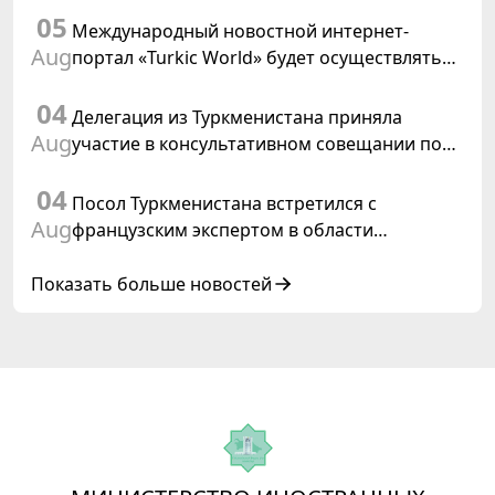
05
резолюции ООН «Год международного
Международный новостной интернет-
права, 2028»
Aug
портал «Turkic World» будет осуществлять
освещение подготовки и проведения
04
заседания Халк Маслахаты Туркменистана
Делегация из Туркменистана приняла
Aug
участие в консультативном совещании по
цифровому коридору CAREC в Исламабаде
04
Посол Туркменистана встретился с
Aug
французским экспертом в области
коневодства
Показать больше новостей