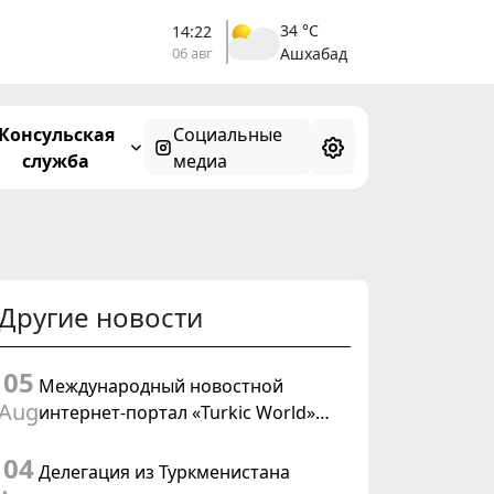
34 °C
14:22
06 авг
Ашхабад
Консульская
Социальные
служба
медиа
Другие новости
05
Международный новостной
Aug
интернет-портал «Turkic World»
будет осуществлять освещение
04
подготовки и проведения
Делегация из Туркменистана
заседания Халк Маслахаты