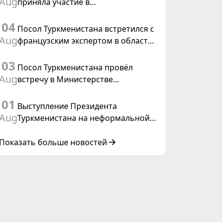
Aug
приняла участие в
Туркменистана
консультативном совещании по
04
цифровому коридору CAREC в
Посол Туркменистана встретился с
Исламабаде
Aug
французским экспертом в области
коневодства
03
Посол Туркменистана провёл
Aug
встречу в Министерстве
иностранных дел Таиланда
01
Выступление Президента
Aug
Туркменистана на неформальной
Консультативной встрече глав
государств Центральной Азии и
Показать больше новостей
Азербайджанской Республики