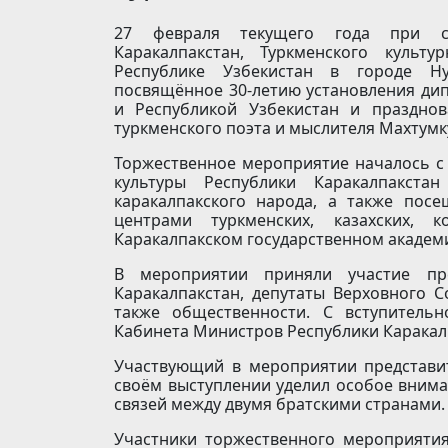
27 февраля текущего года при со
Каракалпакстан, Туркменского культ
Республике Узбекистан в городе Ну
посвящённое 30-летию установления ди
и Республикой Узбекистан и праздно
туркменского поэта и мыслителя Махтумк
Торжественное мероприятие началось с 
культуры Республики Каракалпакстан
каракалпакского народа, а также пос
центрами туркменских, казахских, 
Каракалпакском государственном академ
В мероприятии приняли участие пре
Каракалпакстан, депутаты Верховного С
также общественности. С вступитель
Кабинета Министров Республики Каракалп
Участвующий в мероприятии представит
своём выступлении уделил особое вним
связей между двумя братскими странами
Участники торжественного мероприятия