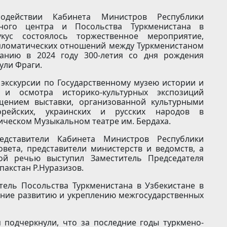
действии Кабинета Министров Республики
урного центра и Посольства Туркменистана в
кус состоялось торжественное мероприятие,
пломатических отношений между Туркменистаном
ванию в 2024 году 300-летия со дня рождения
ули Фраги.
экскурсии по Государственному музею истории и
 и осмотра историко-культурных экспозиций
ещением выставки, организованной культурными
корейских, украинских и русских народов в
ическом Музыкальном театре им. Бердаха.
дставители Кабинета Министров Республики
овета, представители министерств и ведомств, а
ной речью выступил Заместитель Председателя
акстан Р.Нуразизов.
ель Посольства Туркменистана в Узбекистане в
ание развитию и укреплению межгосударственных
.
 подчеркнули, что за последние годы туркмено-