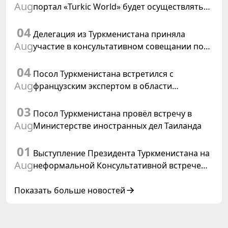
Aug
портал «Turkic World» будет осуществлять
освещение подготовки и проведения
04
заседания Халк Маслахаты Туркменистана
Делегация из Туркменистана приняла
Aug
участие в консультативном совещании по
цифровому коридору CAREC в Исламабаде
04
Посол Туркменистана встретился с
Aug
французским экспертом в области
коневодства
03
Посол Туркменистана провёл встречу в
Aug
Министерстве иностранных дел Таиланда
01
Выступление Президента Туркменистана на
Aug
неформальной Консультативной встрече
глав государств Центральной Азии и
Азербайджанской Республики
Показать больше новостей