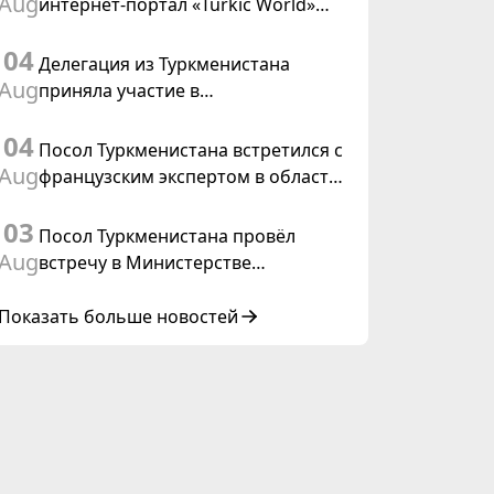
Aug
интернет-портал «Turkic World»
международного права, 2028»
будет осуществлять освещение
04
подготовки и проведения
Делегация из Туркменистана
заседания Халк Маслахаты
Aug
приняла участие в
Туркменистана
консультативном совещании по
04
цифровому коридору CAREC в
Посол Туркменистана встретился с
Исламабаде
Aug
французским экспертом в области
коневодства
03
Посол Туркменистана провёл
Aug
встречу в Министерстве
иностранных дел Таиланда
Показать больше новостей