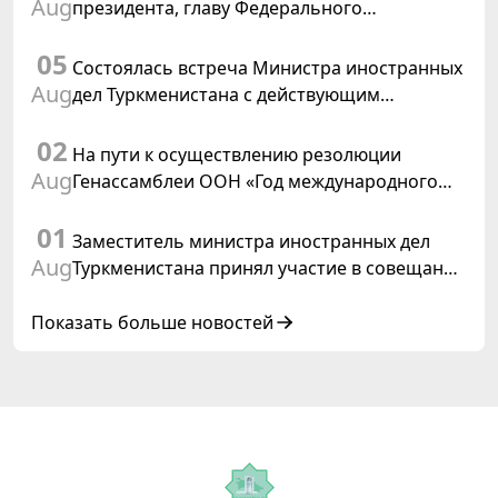
Aug
президента, главу Федерального
департамента иностранных дел
05
Швейцарской Конфедерации
Состоялась встреча Министра иностранных
Aug
дел Туркменистана с действующим
председателем ОБСЕ
02
На пути к осуществлению резолюции
Aug
Генассамблеи ООН «Год международного
права, 2028», инициированной
01
Туркменистаном
Заместитель министра иностранных дел
Aug
Туркменистана принял участие в совещании
старших должностных лиц Форума
сотрудничества «Центральная Азия –
Показать больше новостей
Республика Корея»