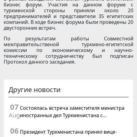
бизнес форум. Участия на данном форуме с
туркменской стороны приняли около 20
предпринимателей и представители 35 египетских
компаний. В ходе бизнес форума были проведены 20
двусторонних встреч.
По результатам работы Совместной
межправительственой туркмено-египетской
комиссии по экономическому и научно-
техническому сотрудничеству был подписан
Протокол данного заседания.
Другие новости
07
Состоялась встреча заместителя министра
Aug
иностранных дел Туркменистана с
Временным поверенным в делах США в
06
Туркменистане
Президент Туркменистана принял вице-