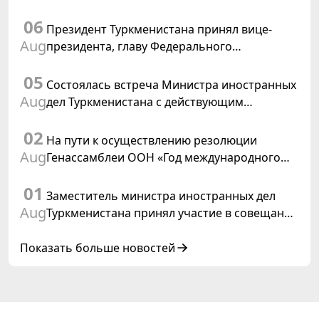
Временным поверенным в делах США в
06
Туркменистане
Президент Туркменистана принял вице-
Aug
президента, главу Федерального
департамента иностранных дел
05
Швейцарской Конфедерации
Состоялась встреча Министра иностранных
Aug
дел Туркменистана с действующим
председателем ОБСЕ
02
На пути к осуществлению резолюции
Aug
Генассамблеи ООН «Год международного
права, 2028», инициированной
01
Туркменистаном
Заместитель министра иностранных дел
Aug
Туркменистана принял участие в совещании
старших должностных лиц Форума
сотрудничества «Центральная Азия –
Показать больше новостей
Республика Корея»