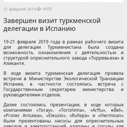
4433
21 февраля 2019
Завершен визит туркменской
делегации в Испанию
19-21 февраля 2019 года в рамках рабочего визита
для делегации Туркменистана была создана
возможность ознакомления с деятельностью и
структурой опреснительного завода «Торревьеха» в
Аликанте.
В ходе визита туркменская делегация провела
встречи в Министерстве Экологической Транзиции
Испании, в частности состоялась встреча с
Государственным секретарем министерства и
руководителями отделов.
Далее состоялись презентации, в ходе которых
компаниями «Toray», «Torishima», «Arflu»,
«
Bel»,
«Protec Arisawa», «Eleusis», «Rufepa» и «Hermisan»
были презентованы насосы для опреснительных
заводов и электростанций, клапаны и сосуды для