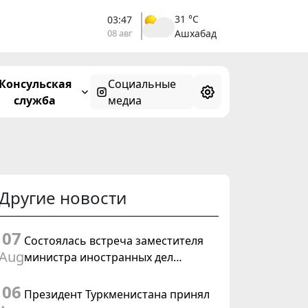
31 °C
03:47
08 авг
Ашхабад
Консульская
Социальные
служба
медиа
Другие новости
07
Состоялась встреча заместителя
Aug
министра иностранных дел
Туркменистана с Временным
06
поверенным в делах США в
Президент Туркменистана принял
Туркменистане