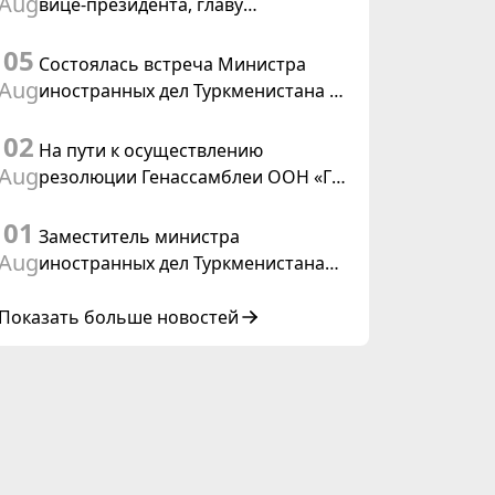
Aug
вице-президента, главу
Федерального департамента
05
иностранных дел Швейцарской
Состоялась встреча Министра
Конфедерации
Aug
иностранных дел Туркменистана с
действующим председателем ОБСЕ
02
На пути к осуществлению
Aug
резолюции Генассамблеи ООН «Год
международного права, 2028»,
01
инициированной Туркменистаном
Заместитель министра
Aug
иностранных дел Туркменистана
принял участие в совещании
старших должностных лиц Форума
Показать больше новостей
сотрудничества «Центральная
Азия – Республика Корея»